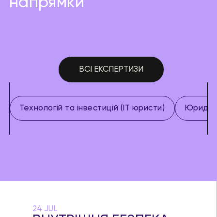
напрямки
ВСІ ЕКСПЕРТИЗИ
Технологій та інвестицій (IT юристи)
Юридич
24 JUL