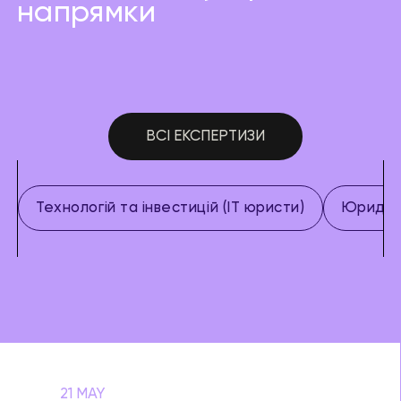
напрямки
ВСІ ЕКСПЕРТИЗИ
Технологій та інвестицій (IT юристи)
Юридич
21 MAY