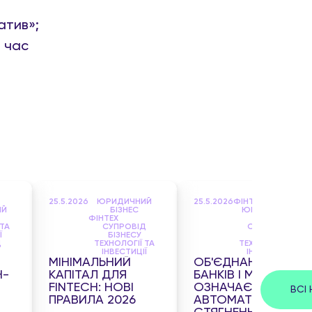
атив»;
д час
25.5.2026
ЮРИДИЧНИЙ
25.5.2026
ФІНТЕХ
ИЙ
БІЗНЕС
ЮРИДИЧНИЙ
ФІНТЕХ
БІЗНЕС
 ТА
СУПРОВІД
СУПРОВІД
Ї
БІЗНЕСУ
БІЗНЕСУ
Д
ТЕХНОЛОГІЇ ТА
ТЕХНОЛОГІЇ ТА
ІНВЕСТИЦІЇ
ІНВЕСТИЦІЇ
МІНІМАЛЬНИЙ
ОБ'ЄДНАННЯ БАЗ
H-
КАПІТАЛ ДЛЯ
БАНКІВ І МВС: ЩО
FINTECH: НОВІ
ОЗНАЧАЄ
ВСІ
ПРАВИЛА 2026
АВТОМАТИЧНЕ