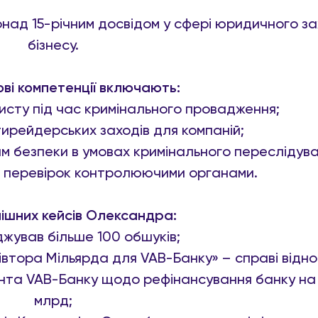
над 15-річним досвідом у сфері юридичного з
бізнесу.
ві компетенції включають:
исту під час кримінального провадження;
ирейдерських заходів для компаній;
 безпеки в умовах кримінального переслідува
 перевірок контролюючими органами.
ішних кейсів Олександра:
жував більше 100 обшуків;
івтора Мільярда для VAB-Банку» – справі відн
нта VAB-Банку щодо рефінансування банку на с
млрд;