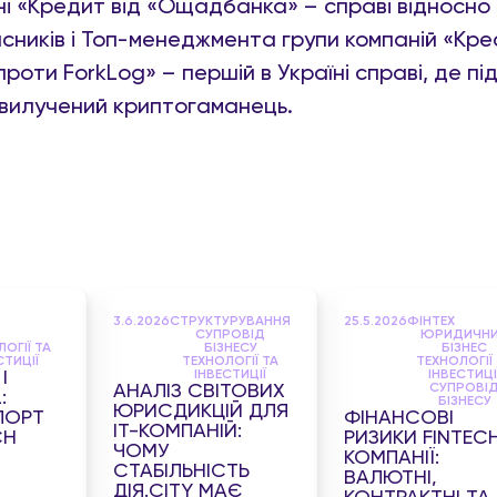
і «Кредит від «Ощадбанка» – справі відносно
ників і Топ-менеджмента групи компаній «Кре
роти ForkLog» – першій в Україні справі, де пі
 вилучений криптогаманець.
3.6.2026
СТРУКТУРУВАННЯ
25.5.2026
ФІНТЕХ
СУПРОВІД
ЮРИДИЧН
ОГІЇ ТА
БІЗНЕСУ
БІЗНЕС
СТИЦІЇ
ТЕХНОЛОГІЇ ТА
ТЕХНОЛОГІЇ
І
ІНВЕСТИЦІЇ
ІНВЕСТИЦІ
АНАЛІЗ СВІТОВИХ
СУПРОВІ
:
БІЗНЕСУ
ЮРИСДИКЦІЙ ДЛЯ
ПОРТ
ФІНАНСОВІ
IT-КОМПАНІЙ:
CH
РИЗИКИ FINTEC
ЧОМУ
КОМПАНІЇ:
СТАБІЛЬНІСТЬ
ВАЛЮТНІ,
ДІЯ.CITY МАЄ