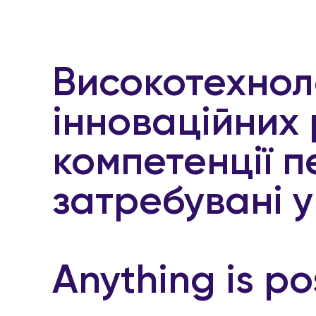
Високотехнол
інноваційних 
компетенції п
затребувані у
Anything is po