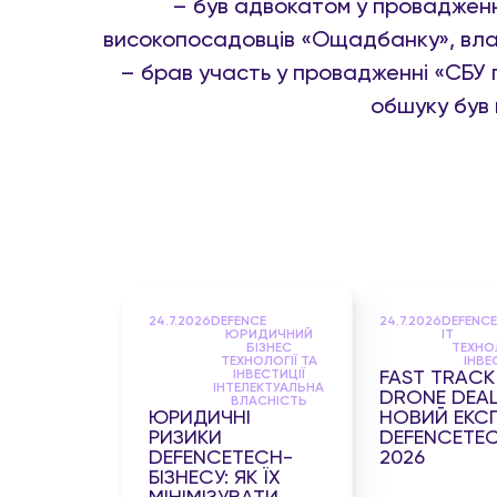
– був адвокатом у провадженн
високопосадовців «Ощадбанку», влас
– брав участь у провадженні «СБУ п
обшуку був
24.7.2026
DEFENCE
24.7.2026
DEFENCE
ЮРИДИЧНИЙ
IT
БІЗНЕС
ТЕХНОЛ
ТЕХНОЛОГІЇ ТА
ІНВЕ
ІНВЕСТИЦІЇ
FAST TRACK 
ІНТЕЛЕКТУАЛЬНА
DRONE DEAL
ВЛАСНІСТЬ
ЮРИДИЧНІ
НОВИЙ ЕКС
РИЗИКИ
DEFENCETE
DEFENCETECH-
2026
БІЗНЕСУ: ЯК ЇХ