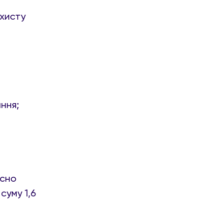
ахисту
ння;
осно
уму 1,6