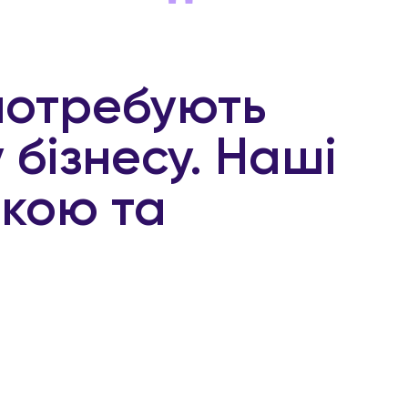
"
потребують
 бізнесу. Наші
икою та