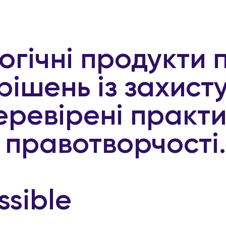
огічні продукти 
рішень із захисту
еревірені практ
 правотворчості.
ssible