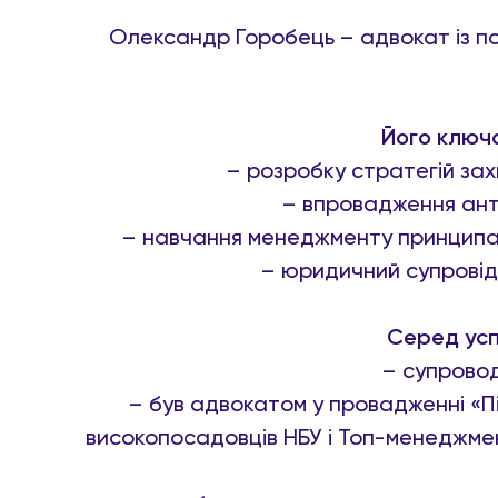
Олександр Горобець – адвокат із по
Його ключо
– розробку стратегій зах
– впровадження ант
– навчання менеджменту принципам
– юридичний супровід
Серед усп
– супровод
– був адвокатом у провадженні «П
високопосадовців НБУ і Топ-менеджме