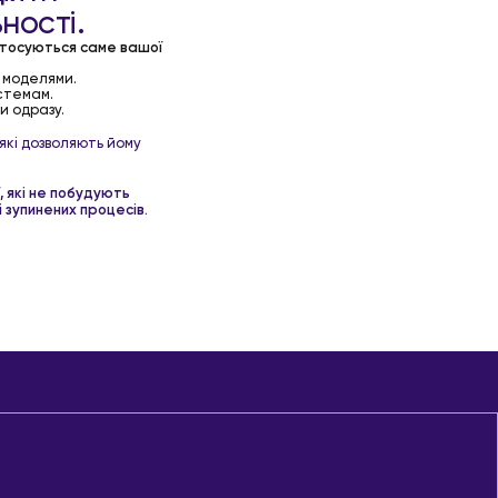
ності.
 стосуються саме вашої
 моделями.
истемам.
и одразу.
які дозволяють йому
, які не побудують
і зупинених процесів.