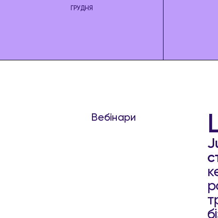
ГРУДНЯ
Вебінари
J
с
к
р
т
б