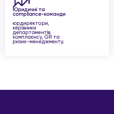
Юридичні та
compliance-команди
юрдиректори,
керівники
департаментів
комплаєнсу, GR та
ризик-менеджменту.