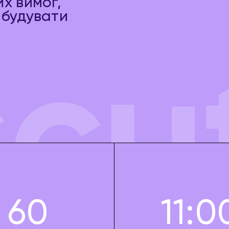
их вимог,
ибудувати
60
11:0