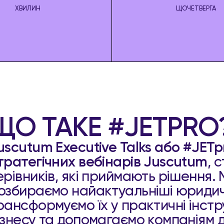
ХВИЛИН
ЩОЧЕТВЕРГА
ЩО ТАКЕ #JETPRO
uscutum Executive Talks або #JETp
тратегічних вебінарів Juscutum
, 
ерівників, які приймають рішення.
озбираємо найактуальніші юридичн
рансформуємо їх у практичні інст
ізнесу та допомагаємо компаніям д