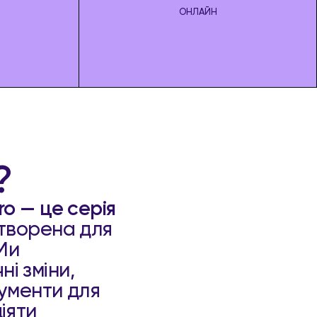
ОНЛАЙН
?
ro — це серія
створена для
 Ми
і зміни,
рументи для
іяти