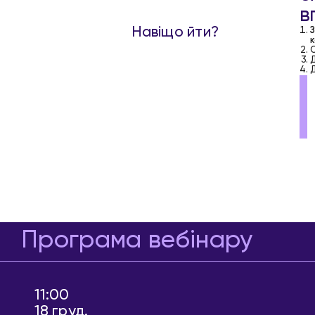
в
Навіщо йти?
З
к
О
Д
Д
Програма вебінару
11:00
18 груд.