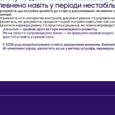
певнено навіть у періоди нестабіль
розумієте, що потрібно зробити до старту регулювання і які вимоги
омпанії.
тримаєте чіткі алгоритми контролю, документування та управління
ізнаєтесь, які документи, процеси та ролі потрібні навіть low-risk с
ізнатися маркери ризику та практичні рішення, які можна впровадит
Juscutum — правові архітектори інноваційного розвитку.
Ми не просто супроводжуємо бізнес — ми формуємо правові моделі, 
зростати навіть у кризові часи.
У 2025 році модельні ризики стають юридичними ризиками. Компанії
AI-комплаєнс зараз, заплатять за це у вигляді штрафів, перевірок 