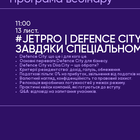
11:00
13 лист.
#JETPRO | DEFENCE CIT
ЗАВДЯКИ СПЕЦІАЛЬНО
Defence City: що це і для кого це.
Основні переваги Defence City для бізнесу.
Defence City vs Diia.City — що обрати?
Критерії резидентства: дохід, галузь, обмеження.
Податкові пільги: 0% на прибуток, звільнення від податків н
Валютний нагляд, конфіденційність та правовий захист.
Релокація виробничих потужностей у межах режиму.
Практичні кейси компаній, які готуються до вступу.
Q&A: відповіді на запитання учасників.