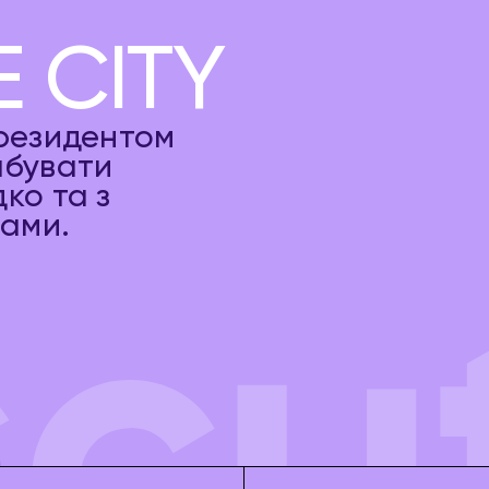
 CITY
 резидентом
абувати
ко та з
ами.