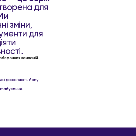
створена для
 Ми
і зміни,
рументи для
іяти
ності.
оборонних компаній.
які дозволяють йому
штабування.