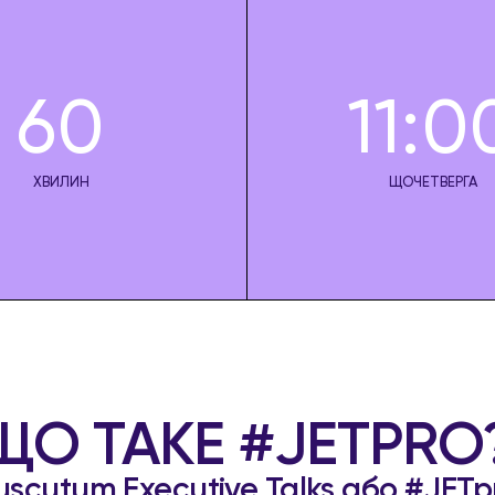
60
11:0
ХВИЛИН
ЩОЧЕТВЕРГА
ЩО ТАКЕ #JETPRO
uscutum Executive Talks або #JETp