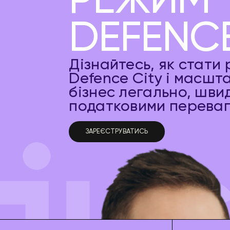
РЕЖИМ
DEFENCE
Дізнайтесь, як стати
Defence City і масшт
бізнес легально, швид
податковими переваг
ЗАРЕЄСТРУВАТИСЬ