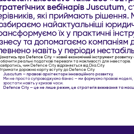
тратегічних вебінарів Juscutum
, 
ерівників, які приймають рішення.
озбираємо найактуальніші юридичн
рансформуємо їх у практичні інст
ізнесу та допомагаємо компаніям д
певнено навіть у періоди нестабіль
ізнатись про Defence City — новий економічний інструмент розвитку 
обачити реальні податкові переваги та можливості для інвесторів.
озібратись, чим Defence City відрізняється від Diia.City
тримати дорожню карту вступу до Defence City
Juscutum — правові архітектори інноваційного розвитку.
Ми не просто супроводжуємо бізнес — ми формуємо правові моделі, 
зростати навіть у кризові часи.
Defence City — це не лише режим, це стратегія виживання та мас