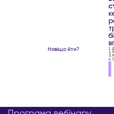
с
к
р
т
б
в
Навіщо йти?
Д
П
Р
О
Програма вебінару