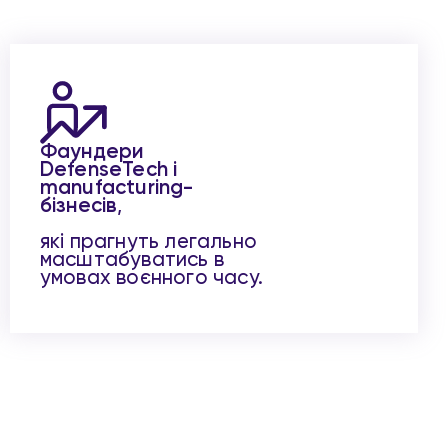
Фаундери
DefenseTech і
manufacturing-
бізнесів
,
які прагнуть легально
масштабуватись в
умовах воєнного часу.