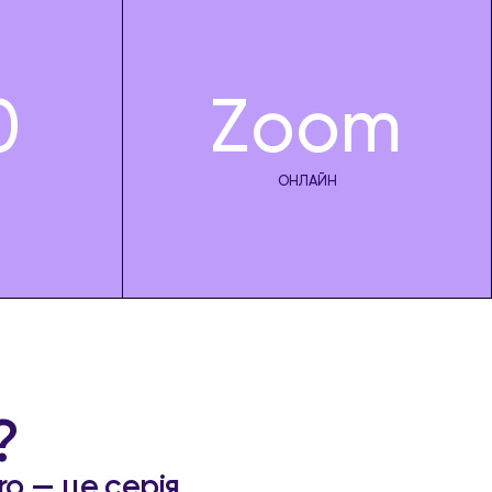
0
Zoom
ОНЛАЙН
?
ro — це серія