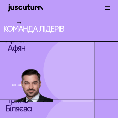
Juscutum
Команда Лідерів
КОМАНДА ЛІДЕРІВ
Артем
Афян
СПІВЗАСНОВНИК
Ірина
Біляєва