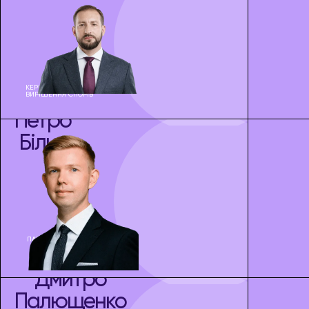
ПАРТНЕР,
КЕРІВНИК ПРАКТИКИ
ВИРІШЕННЯ СПОРІВ
Петро
Білик
ПАРТНЕР ПРАКТИКИ
ТЕХНОЛОГІЙ ТА
ІНВЕСТИЦІЙ,
КЕРІВНИК
ПРАКТИКИ AI
Дмитро
Палющенко