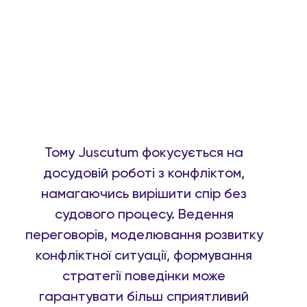
адвокатів це природне
середовище, але головна
мета їх роботи — це
отримати ефективний
результат для клієнта.
Тому Juscutum фокусується на
досудовій роботі з конфліктом,
намагаючись вирішити спір без
судового процесу. Ведення
переговорів, моделювання розвитку
конфліктної ситуації, формування
стратегії поведінки може
гарантувати більш сприятливий