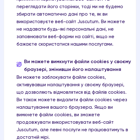
Якщо ви раніше давали згоду на обробку ваших
переглядати його сторінки, тоді ми не будемо
даних, ви можете вільно відкликати таку згоду в
збирати автоматично дані про те, як ви
будь-який час. Ви можете зробити це,
використовуєте веб-сайт Juscutum. Ви можете
надіславши нам електронного листа на
не надавати будь-які персональні дані, не
office@juscutum.com
.
заповнювати веб-форми на сайті, якщо не
бажаєте скористатися нашими послугами.
Якщо ви дійсно відкликаєте свою згоду, і якщо
ми не маємо іншої юридичної підстави для
обробки вашої інформації, ми припинимо
Ви можете вимкнути файли cookies у своєму
обробку ваших персональних даних. Якщо у нас
браузері, змінивши його налаштування
є інші законні підстави для обробки вашої
Ви можете заблокувати файли cookies,
інформації, ми можемо продовжувати робити це
активувавши налаштування у своєму браузері,
відповідно до ваших законних прав.
що дозволяють відмовлятися від файлів cookies.
Ви також можете видалити файли cookies через
Законні інтереси
налаштування вашого браузера. Якщо ви
Обробка ваших даних необхідна для наших
вимкнете файли cookies, ви зможете
законних інтересів, за умови, що ці інтереси не
продовжувати використовувати веб-сайт
порушують ваші права та інтереси. Ці законні
Juscutum, але певні послуги не працюватимуть в
інтереси включають в себе:
достатній мірі.