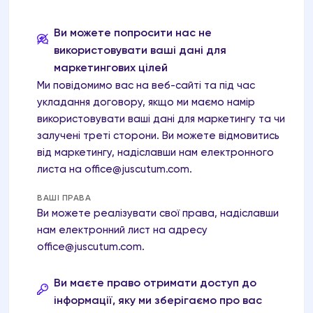
укладення та виконання договору з Вами або
для здійснення заходів, що необхідні для
Ви можете попросити нас не
укладення правочину або виконання інших
використовувати ваші дані для
договорів з третіми особами;
маркетингових цілей
виконання вимог законодавства, в тому числі
Ми повідомимо вас на веб-сайті та під час
податкового законодавства, Закону України
укладання договору, якщо ми маємо намір
"Про адвокатуру та адвокатську таємницю",
використовувати ваші дані для маркетингу та чи
законодавства з питань архівного
залучені треті сторони. Ви можете відмовитись
зберігання;
від маркетингу, надіславши нам електронного
листа на
office@juscutum.com
.
вдосконалювання, налаштовування або
модифікування наших послуг;
ВАШІ ПРАВА
Ви можете реалізувати свої права, надіславши
визначення ефективності маркетингових
нам електронний лист на адресу
кампаній;
office@juscutum.com
.
забезпечення інформаційної безпеки даних.
У кожному випадку ці законні інтереси дійсні
Ви маєте право отримати доступ до
лише в тому випадку, якщо вони не порушують
інформації, яку ми зберігаємо про вас