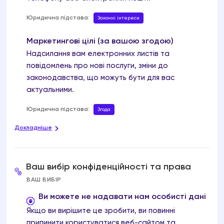
Юридична підстава:
Законні інтереси
Маркетингові цілі (за вашою згодою)
Надсилання вам електронних листів та
повідомлень про нові послуги, зміни до
законодавства, що можуть бути для вас
актуальними.
Юридична підстава:
Згода
Докладніше
ОСЬ ЩО ОЗНАЧАЄ КОЖНА З ЦИХ "ЮРИДИЧНИХ
ПІДСТАВ":
Ваш вибір конфіденційності та права
Згода
ВАШ ВИБІР
Ви дали чітку згоду на обробку ваших
персональних даних з певною метою.
Ви можете не надавати нам особисті дані
Якщо ви вирішите це зробити, ви повинні
Ви можете передумати!
припинити користуватися веб-сайтом та