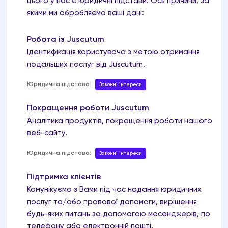
цього у нас є юридичні підстави. Ось причини, за
якими ми обробляємо ваші дані:
Робота із Juscutum
Ідентифікація користувача з метою отримання
подальших послуг від Juscutum.
Юридична підстава:
Законні інтереси
Покращення роботи Juscutum
Аналітика продуктів, покращення роботи нашого
веб-сайту.
Юридична підстава:
Законні інтереси
Підтримка клієнтів
Комунікуємо з Вами під час надання юридичних
послуг та/або правової допомоги, вирішення
будь-яких питань за допомогою месенджерів, по
телефону або електронній пошті.