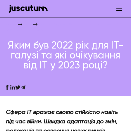
Яким був 2022 рік для IT-галузі та які очікування від ІТ у 2023 році
Juscutum
Новини
Технології та інвестиції
IT
Яким був 2022 рік для IT-
галузі та які очікування
від ІТ у 2023 році?
Сфера IT вражає своєю стійкістю навіть
під час війни. Швидка адаптація до змін,