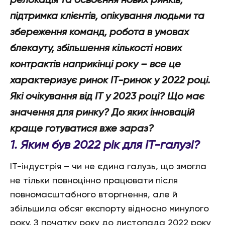
релокація та освоєння нових ринків,
підтримка клієнтів, опікування людьми та
збереження команд, робота в умовах
блекауту, збільшення кількості нових
контрактів наприкінці року – все це
характеризує ринок ІТ-ринок у 2022 році.
Які очікування від ІТ у 2023 році? Що має
знач
ення для ринку? До яких інновацій
краще готуватися вже зараз?
1. Яким був 2022 рік для IT-галузі?
ІТ-індустрія – чи не єдина галузь, що змогла
не тільки повноцінно працювати після
повномасштабного вторгнення, але й
збільшила обсяг експорту відносно минулого
року. З початку року до листопада 2022 року