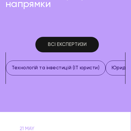
напрямки
ВСІ ЕКСПЕРТИЗИ
Технологій та інвестицій (IT юристи)
Юридич
21 MAY