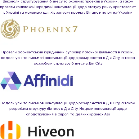
Виконали структурування бізнесу та окремих проектів в України, а також
провели комплексні юридичні консультації щодо статусу ринку криптовалют
в Україні та можливих шляхів запуску проекту Binance на ринку України
Провели абонентський юридичний супровід поточної діяльності в Україні,
надали усні та письмові консультації щодо резиденства в Дія City, а також
розробили структуру бізнесу в Дія City
Надали усні та письмові консультації щодо резиденства в Дія City, а також
розробили структуру бізнесу в Дія City. Надали консультації щодо
оподаткування в Європі та деяких країнах Азії