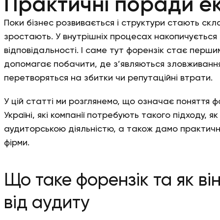
Практичні поради е
Поки бізнес розвивається і структури стають скл
зростають. У внутрішніх процесах накопичується 
відповідальності. І саме тут форензік стає перши
допомагає побачити, де з’являються зловживання,
перетворяться на збитки чи репутаційні втрати.
У цій статті ми розглянемо, що означає поняття фо
Україні, які компанії потребують такого підходу, я
аудиторською діяльністю, а також дамо практичн
фірми.
Що таке форензік та як він
від аудиту