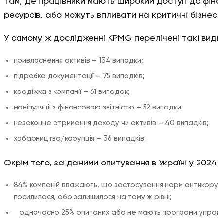
там, де працівники мають широкий доступ до фін
ресурсів, або можуть впливати на критичні бізне
У самому ж дослідженні KPMG перелічені такі ви
привласнення активів – 134 випадки;
підробка документації – 75 випадків;
крадіжка з компанії – 61 випадок;
маніпуляції з фінансовою звітністю – 52 випадки;
незаконне отримання доходу чи активів – 40 випадків;
хабарництво/корупція – 36 випадків.
Окрім того, за даними опитування в Україні у 2024 
84% компаній вважають, що застосування норм антикор
посилилося, або залишилося на тому ж рівні;
одночасно 25% опитаних або не мають програми управл