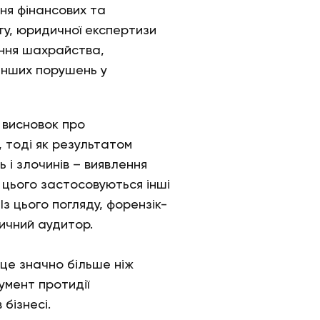
ня фінансових та
ту, юридичної експертизи
ення шахрайства,
інших порушень у
 висновок про
, тоді як результатом
 і злочинів – виявлення
 цього застосовуються інші
Із цього погляду, форензік-
ичний аудитор.
 це значно більше ніж
умент протидії
бізнесі.