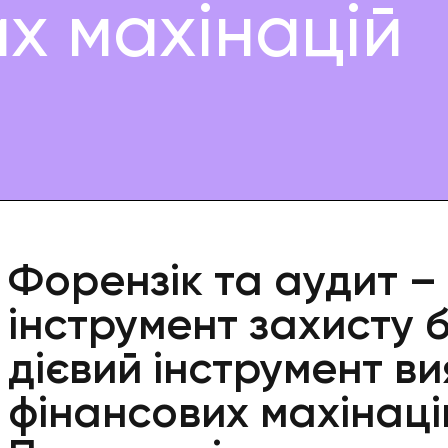
х махінацій
Форензік та аудит –
інструмент захисту б
дієвий інструмент в
фінансових махінаці