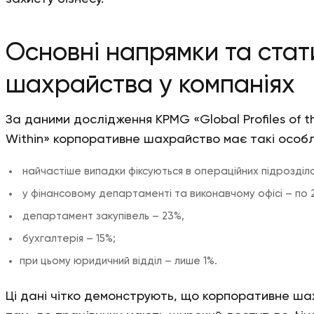
Основні напрямки та стат
шахрайства у компаніях
За даними дослідження KPMG «Global Profiles of t
Within» корпоративне шахрайство має такі особл
найчастіше випадки фіксуються в операційних підрозділа
у фінансовому департаменті та виконавчому офісі – по 
департамент закупівель – 23%,
бухгалтерія – 15%;
при цьому юридичний відділ – лише 1%.
Ці дані чітко демонструють, що корпоративне ш