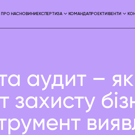
ПРО НАС
НОВИНИ
ЕКСПЕРТИЗА
КОМАНДА
ПРОЕКТИ
ІВЕНТИ
КО
та аудит – як
т захисту біз
струмент вия