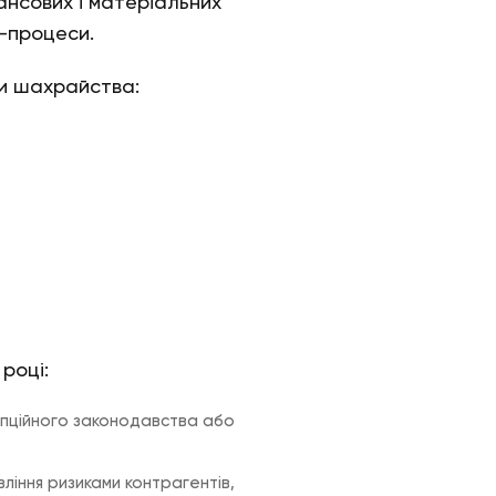
ансових і матеріальних
с-процеси.
ди шахрайства:
році:
упційного законодавства або
іння ризиками контрагентів,