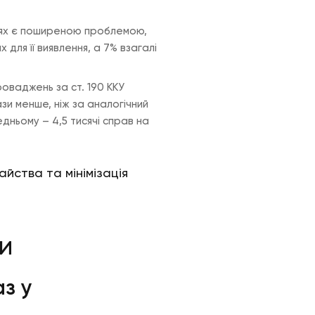
лях є поширеною проблемою,
для її виявлення, а 7% взагалі
оваджень за ст. 190 ККУ
ази менше, ніж за аналогічний
редньому – 4,5 тисячі справ на
йства та мінімізація
и
аз у