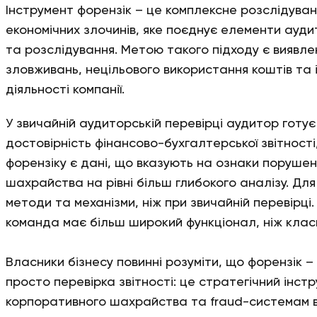
Інструмент форензік – це комплексне розслідуван
економічних злочинів, яке поєднує елементи ауди
та розслідування. Метою такого підходу є виявл
зловживань, нецільового використання коштів та 
діяльності компанії.
У звичайній аудиторській перевірці аудитор готує
достовірність фінансово-бухгалтерської звітності
форензіку є дані, що вказують на ознаки порушень
шахрайства на рівні більш глибокого аналізу. Для
методи та механізми, ніж при звичайній перевірці. 
команда має більш широкий функціонал, ніж клас
Власники бізнесу повинні розуміти, що форензік –
просто перевірка звітності: це стратегічний інстр
корпоративного шахрайства та fraud-системам в 