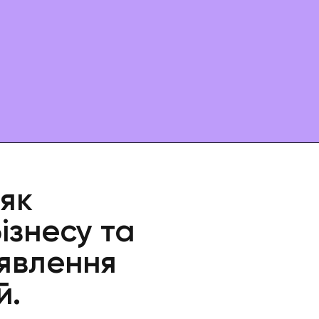
 як
ізнесу та
иявлення
й.