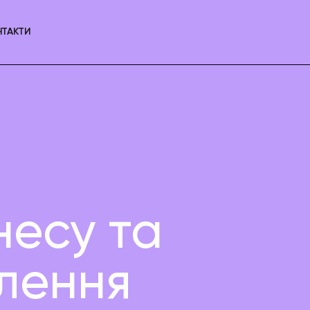
НТАКТИ
несу та
влення