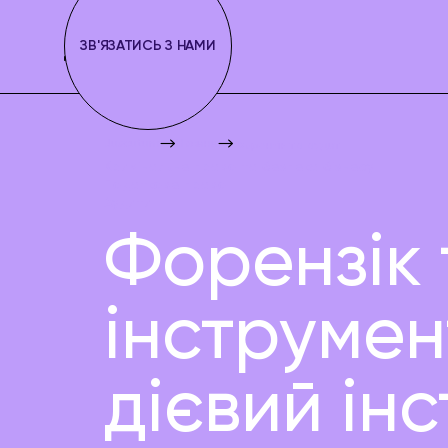
ЗВ'ЯЗАТИСЬ З НАМИ
Juscutum
Новини
Форензік та аудит
Кримінальне право та безпека бізнесу
Податкове право
Аудити
Форензік 
інструмен
дієвий ін