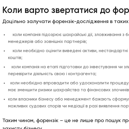
Коли варто звертатися до фор
Доцільно залучати форензік-дослідження в таких
коли компанія підозрює шахрайські дії, зловживання з бо
менеджерів або зовнішніх партнерів;
коли необхідно оцінити виведені активи, нестандартні 
коштів;
коли компанія на етапі підготовки до інвестування чи з
перевірити діяльність свою і контрагента;
коли необхідно впровадити або удосконалити процедур
має зменшити ризики шахрайства та фінансових злочинів
коли власники бізнесу або менеджмент бажають сформу
можливих судових спорів чи медіації в разі виявлення по
Таким чином, форензік – це не лише про пошук п
захисту бізнесу.