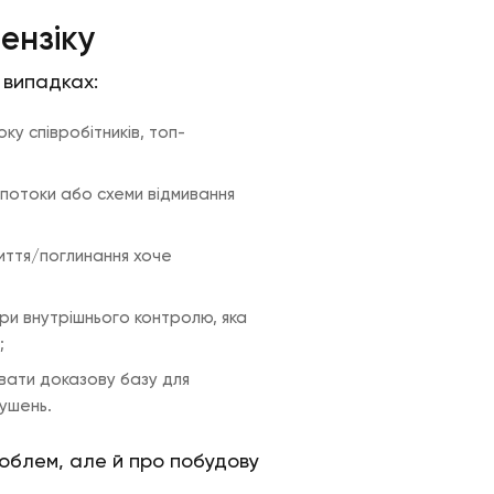
ензіку
 випадках:
ку співробітників, топ-
потоки або схеми відмивання
лиття/поглинання хоче
и внутрішнього контролю, яка
;
вати доказову базу для
рушень.
роблем, але й про побудову