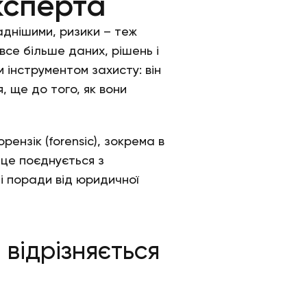
ксперта
аднішими, ризики – теж
все більше даних, рішень і
м інструментом захисту: він
 ще до того, як вони
рензік (forensic), зокрема в
к це поєднується з
і поради від юридичної
 відрізняється