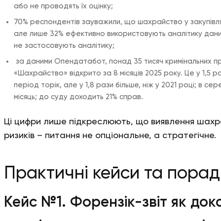
або не проводять їх оцінку;
70% респондентів зауважили, що шахрайство у закупів
але лише 32% ефективно використовують аналітику даних 
не застосовують аналітику;
за даними Опендатабот, понад 35 тисяч кримінальних пр
«Шахрайство» відкрито за 8 місяців 2025 року. Це у 1,5 р
період торік, але у 1,8 рази більше, ніж у 2021 році; в се
місяць; до суду доходить 21% справ.
Ці цифри лише підкреслюють, що виявлення шахра
ризиків – питання не опціональне, а стратегічне.
Практичні кейси та порад
Кейс №1. Форензік-звіт як док