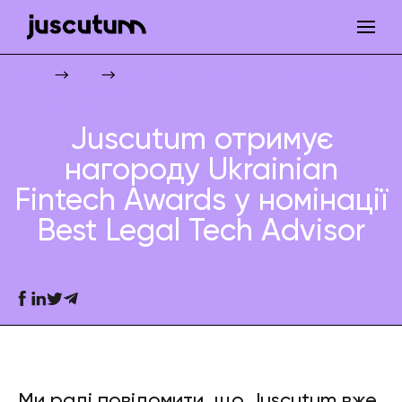
Juscutum отримує нагороду Ukrainian Fintech Awards у номінації 
Juscutum
Новини
Юридичний бізнес
Фінтех
Juscutum отримує
нагороду Ukrainian
Fintech Awards у номінації
Best Legal Tech Advisor
Ми раді повідомити, що Juscutum вже