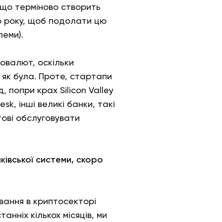
що терміново створить
о року, щоб подолати цю
леми).
товалют, оскільки
 як була. Проте, стартапи
 попри крах Silicon Valley
sk, інші великі банки, такі
отові обслуговувати
ківської системи, скоро
вання в криптосекторі
нніх кількох місяців, ми