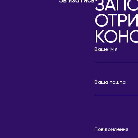
ЗАПО
Зв'язатись
ОТР
КОНС