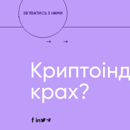
ЗВ'ЯЗАТИСЬ З НАМИ
Juscutum
Новини
Криптоіндустрії США загрожує крах?
Технології та інвестиції
Крипто
Криптоінд
крах?