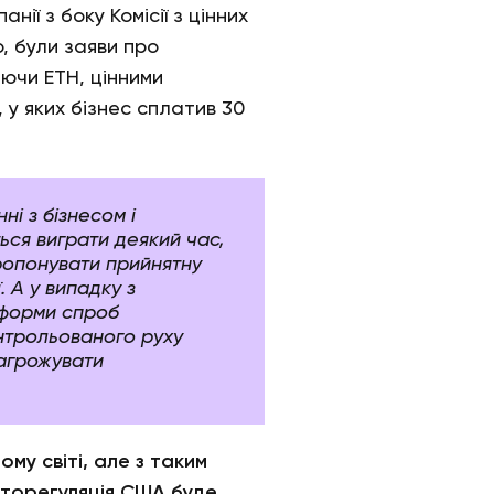
ії з боку Комісії з цінних
о, були заяви про
аючи ETH, цінними
 у яких бізнес сплатив 30
ні з бізнесом і
ься виграти деякий час,
ропонувати прийнятну
. А у випадку з
 форми спроб
онтрольованого руху
загрожувати
ому світі, але з таким
пторегуляція США буде