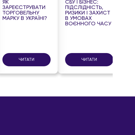
ЯК
СБУ І БІЗНЕС:
ТИ
ЗАРЕЄСТРУВАТИ
ПІДСЛІДНІСТЬ,
БІ
ТОРГОВЕЛЬНУ
РИЗИКИ І ЗАХИСТ
ПІ
МАРКУ В УКРАЇНІ?
В УМОВАХ
ПР
ВОЄННОГО ЧАСУ
ЗА
ЧИТАТИ
ЧИТАТИ