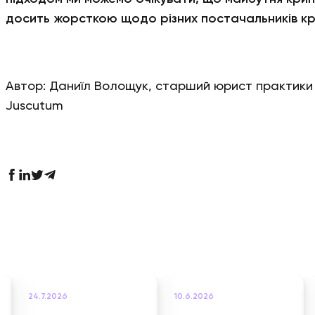
досить жорсткою щодо різних постачальників кр
Автор: Даниїл Волощук, старший юрист практик
Juscutum
24.7.2026
10.6.2026