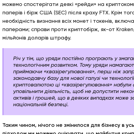
можемо спостерігати деякі «рейди» на криптокомпан
паперів і бірж США (SEC) після краху FTX. Крім тог
необхідність визнання всіх монет і токенів, включ
паперами; справи проти криптобірж, як-от Kraken,
мільйонів доларів штрафу.
Річ у тім, що уряди постійно програють у змаган
технологічним розвитком. Тому уряди намагают
приймаючи «квазірегулювання», перш ніж зап
законодавчу базу для нової галузі чи технології
криптовалютою ці «квазірегулювання» набули
уповільнити діяльність, щоб не допустити нек
активів і грошей, що в деяких випадках може 
національній безпеці.
Таким чином, нічого не змінилося для бізнесу в усь
підходом ми можемо очікувати, що майбутня кри