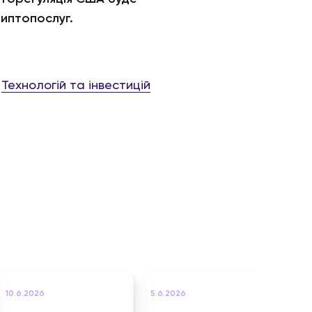
иптопослуг.
и
Технологій та інвестицій
10.6.2026
5.6.2026
7.6