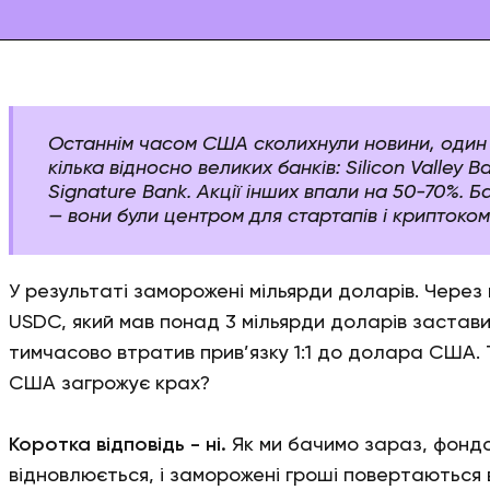
Останнім часом США сколихнули новини, один
кілька відносно великих банків: Silicon Valley Ba
Signature Bank. Акції інших впали на 50-70%. 
— вони були центром для стартапів і криптоком
У результаті заморожені мільярди доларів. Через 
USDC, який мав понад 3 мільярди доларів застави в
тимчасово втратив прив’язку 1:1 до долара США. Т
США загрожує крах?
Коротка відповідь - ні.
Як ми бачимо зараз, фонд
відновлюється, і заморожені гроші повертаються в