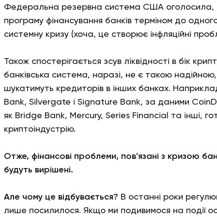
Федеральна резервна система США оголосила, 
програму фінансування банків терміном до одног
системну кризу (хоча, це створює інфляційні проб
Також спостерігається зсув ліквідності в бік крип
банківська система, наразі, не є такою надійною,
шукатимуть кредиторів в інших банках. Наприклад,
Bank, Silvergate і Signature Bank, за даними CoinDe
як Bridge Bank, Mercury, Series Financial та інші, г
криптоіндустрію.
Отже, фінансові проблеми, пов'язані з кризою бан
будуть вирішені.
Але чому це відбувається?
В останні роки регулю
лише посилилося. Якщо ми подивимося на події оста