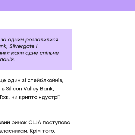
 за одним розвалилися
nk, Silvergate і
Банки мали одне спільне
паній.
це один зі стейблкойнів,
 Silicon Valley Bank,
ож, чи криптоіндустрії
овий ринок США поступово
ласникам. Крім того,