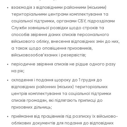
взаємодія з відповідними районними (міськими)
територіальними центрами комплектування та
соціальної підтримки, органами СБУ, підрозділами
Служби зовнішньої розвідки щодо строків та
способів звіряння даних списків персонального
військового обліку, внесення відповідних змін до них,
а також щодо оповіщення призовників,
військовозобов’язаних і резервістів;
періодичне звіряння списків не рідше одного разу
на рік;
складення і подання щороку до 1 грудня до
відповідних районних (міських) територіальних
центрів комплектування та соціальної підтримки
списків громадян, які підлягають приписці до
призовних дільниць;
приймання від працівників під розписку їх військово-
облікових документів для подання до відповідних