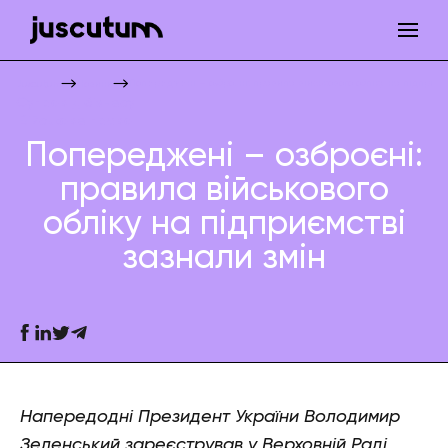
Попереджені – озброєні: правила військового обліку на підприєм
Juscutum
Новини
Супровід бізнесу
Військове право
Попереджені – озброєні:
правила військового
обліку на підприємстві
зазнали змін
Напередодні Президент України Володимир
Зеленський зареєстрував у Верховній Раді