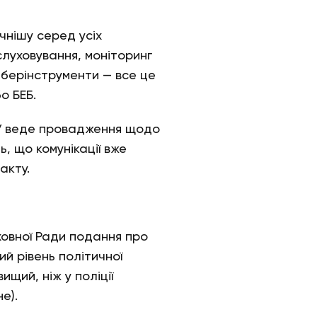
чнішу серед усіх
слуховування, моніторинг
іберінструменти — все це
о БЕБ.
БУ веде провадження щодо
, що комунікації вже
акту.
ховної Ради подання про
й рівень політичної
ищий, ніж у поліції
е).