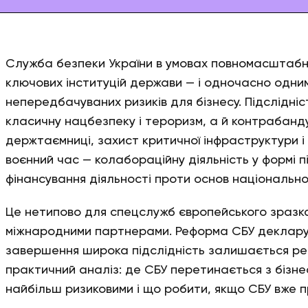
Служба безпеки України в умовах повномасштабно
ключових інституцій держави — і одночасно одним
непередбачуваних ризиків для бізнесу. Підслідні
класичну нацбезпеку і тероризм, а й контрабанду
держтаємниці, захист критичної інфраструктури і
воєнний час — колабораційну діяльність у формі 
фінансування діяльності проти основ національно
Це нетипово для спецслужб європейського зразка
міжнародними партнерами. Реформа СБУ декларуєть
завершення широка підслідність залишається реа
практичний аналіз: де СБУ перетинається з бізнесо
найбільш ризиковими і що робити, якщо СБУ вже 