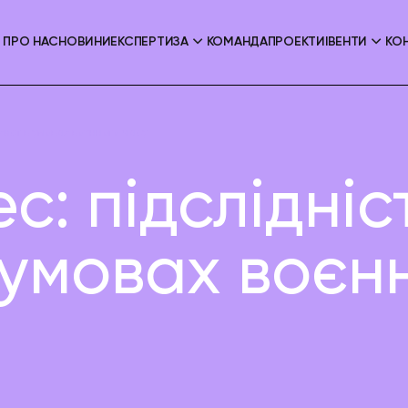
ПРО НАС
НОВИНИ
ЕКСПЕРТИЗА
КОМАНДА
ПРОЕКТИ
ІВЕНТИ
КО
захист в умовах воєнного часу
ес: підслідніс
в умовах воєн