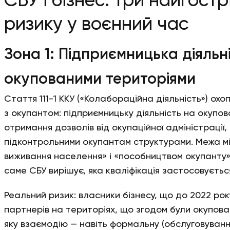
СБУ і бізнес: три найгостр
ризику у воєнний час
Зона 1: Підприємницька діяльні
окупованими територіями
Стаття 111-1 ККУ («Колабораційна діяльність») ох
з окупантом: підприємницьку діяльність на окупов
отримання дозволів від окупаційної адміністрації,
підконтрольними окупантам структурами. Межа мі
виживання населення» і «пособництвом окупанту»
саме СБУ вирішує, яка кваліфікація застосовуєтьс
Реальний ризик: власники бізнесу, що до 2022 ро
партнерів на територіях, що згодом були окупова
яку взаємодію — навіть формальну (обслуговуванн