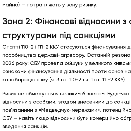
майна) — потрапляють у зону ризику.
Зона 2: Фінансові відносини з
структурами під санкціями
Статті 110-2 і 111-2 ККУ стосуються фінансування 
пособництва державі-агресору. Останній резона
2026 року: СБУ провела обшуки у великого київсь
ознаками фінансування діяльності проти основ на
колабораціонізму (ч. 3 ст. 110-2 і ч. 1 ст. 111-2 ККУ).
Ризик не обмежується великим бізнесом. Будь-яка 
відносини з особами, згодом внесеними до санкці
пов'язаними з «Медведчук-мережами», потенційно
СБУ — навіть якщо відносини були комерційно обґ
введення санкцій.