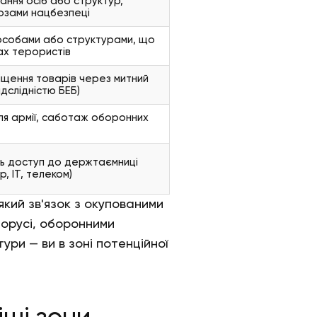
ання осіб або структур,
розами нацбезпеці
з особами або структурами, що
ах терористів
щення товарів через митний
ідслідністю БЕБ)
ля армії, саботаж оборонних
ть доступ до держтаємниці
, IT, телеком)
кий зв'язок з окупованими
лорусі, оборонними
ри — ви в зоні потенційної