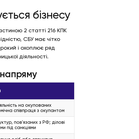
ується бізнесу
астиною 2 статті 216 КПК
лідністю, СБУ має чітко
рокий і охоплює ряд
цької діяльності.
 напряму
м
яльність на окупованих
мічна співпраця з окупантом
ктур, пов'язаних з РФ; ділові
ми під санкціями