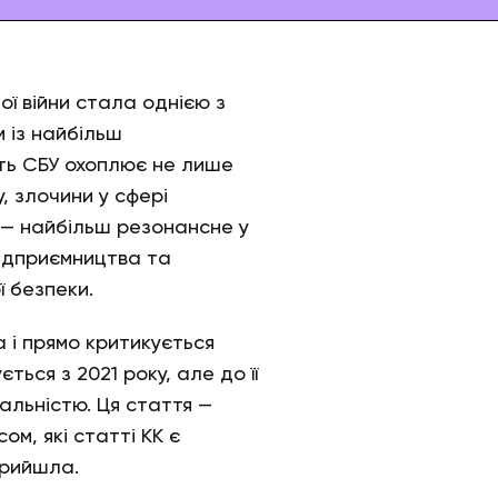
ї війни стала однією з
 із найбільш
сть СБУ охоплює не лише
, злочини у сфері
 — найбільш резонансне у
підприємництва та
ї безпеки.
 і прямо критикується
ся з 2021 року, але до її
льністю. Ця стаття —
м, які статті КК є
прийшла.