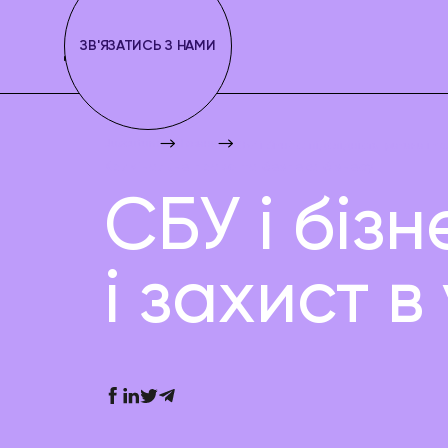
ЗВ'ЯЗАТИСЬ З НАМИ
Juscutum
Новини
СБУ і бізнес: підслідність, ризики і 
Кримінальне право та безпека бізнесу
СБУ і бізн
і захист 