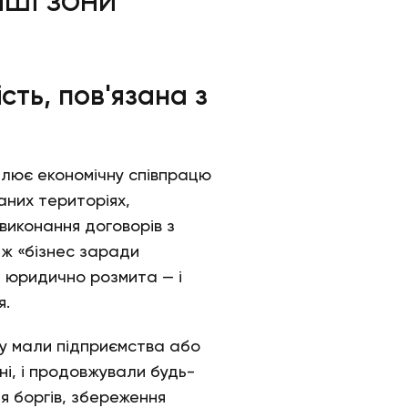
іші зони
сть, пов'язана з
оплює економічну співпрацю
аних територіях,
 виконання договорів з
ж «бізнес заради
 юридично розмита — і
я.
ку мали підприємства або
ні, і продовжували будь-
я боргів, збереження