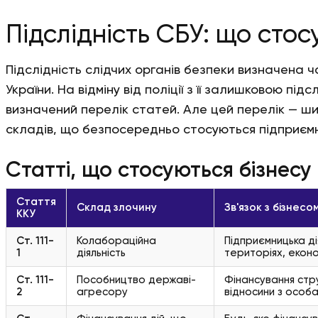
Підслідність СБУ: що стос
Підслідність слідчих органів безпеки визначена ч
України. На відміну від поліції з її залишковою підс
визначений перелік статей. Але цей перелік — ши
складів, що безпосередньо стосуються підприємни
Статті, що стосуються бізнесу
Стаття
Склад злочину
Зв'язок з бізнесо
ККУ
Ст. 111-
Колабораційна
Підприємницька ді
1
діяльність
територіях, еконо
Ст. 111-
Пособництво державі-
Фінансування стру
2
агресору
відносини з особа