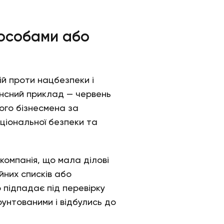
 особами або
дій проти нацбезпеки і
нсний приклад — червень
кого бізнесмена за
ціональної безпеки та
компанія, що мала ділові
йних списків або
 підпадає під перевірку
рунтованими і відбулись до