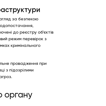
фраструктури
нагляд за безпекою
 водопостачання,
ючені до реєстру об'єктів
вий режим перевірок з
амках кримінального
альне провадження при
ці з підозрілими
агроз.
о органу