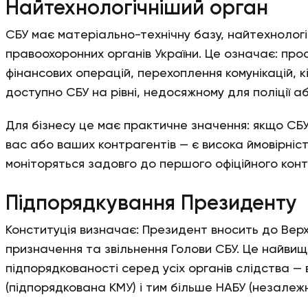
Найтехнологічніший орган
СБУ має матеріально-технічну базу, найтехнологі
правоохоронних органів України. Це означає: про
фінансових операцій, перехоплення комунікацій, к
доступно СБУ на рівні, недосяжному для поліції аб
Для бізнесу це має практичне значення: якщо С
вас або ваших контрагентів — є висока ймовірність
моніторяться задовго до першого офіційного конт
Підпорядкування Президенту
Конституція визначає: Президент вносить до Вер
призначення та звільнення Голови СБУ. Це найвищи
підпорядкованості серед усіх органів слідства — в
(підпорядкована КМУ) і тим більше НАБУ (незалежн