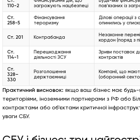
Ст.
Фінансування дій, що
Будь-яке фінансув
110-2
загрожують нацбезпеці
пов'язаних із заг
Ст.
Фінансування
Ділові операції 
258-5
тероризму
опинились у списк
Незаконне перемі
Ст. 201
Контрабанда
кордон (поряд з п
Ст.
Перешкоджання
Зриви поставок д
114-1
діяльності ЗСУ
контрактів
Ст.
Розголошення
Компанії, що маю
328–
держтаємниці
(оборонний сектор
330
Практичний висновок:
якщо ваш бізнес має будь-я
територіями, іноземними партнерами з РФ або Бі
контрактами або об'єктами критичної інфраструкту
уваги СБУ.