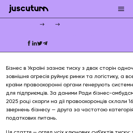
Juscutum
Новини
Військове право
Кримінальне право та безпека бізнесу
Бізнес в Україні зазнає тиску з двох сторін одно
зовнішня агресія руйнує ринки та логістику, а в
країни правоохоронні органи генерують системн
для підприємців. За даними Ради бізнес-омбудсм
2025 році скарги на дії правоохоронців склали 16
звернень бізнесу — друга за частотою категорія
податкових питань.
Ця стаття — огляд усіх ключових суб'єктів тиску: 