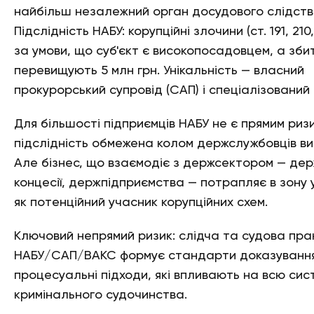
найбільш незалежний орган досудового слідств
Підслідність НАБУ: корупційні злочини (ст. 191, 210
за умови, що суб'єкт є високопосадовцем, а зби
перевищують 5 млн грн. Унікальність — власний
прокурорський супровід (САП) і спеціалізований 
Для більшості підприємців НАБУ не є прямим риз
підслідність обмежена колом держслужбовців ви
Але бізнес, що взаємодіє з держсектором — держ
концесії, держпідприємства — потрапляє в зону 
як потенційний учасник корупційних схем.
Ключовий непрямий ризик: слідча та судова пра
НАБУ/САП/ВАКС формує стандарти доказування
процесуальні підходи, які впливають на всю сис
кримінального судочинства.