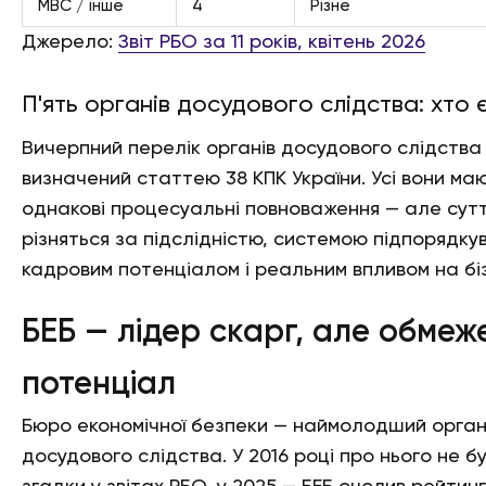
МВС / інше
4
Різне
Джерело:
Звіт РБО за 11 років, квітень 2026
П'ять органів досудового слідства: хто 
Вичерпний перелік органів досудового слідства
визначений статтею 38 КПК України. Усі вони ма
однакові процесуальні повноваження — але сут
різняться за підслідністю, системою підпорядку
кадровим потенціалом і реальним впливом на бі
БЕБ — лідер скарг, але обмеж
потенціал
Бюро економічної безпеки — наймолодший орга
досудового слідства. У 2016 році про нього не б