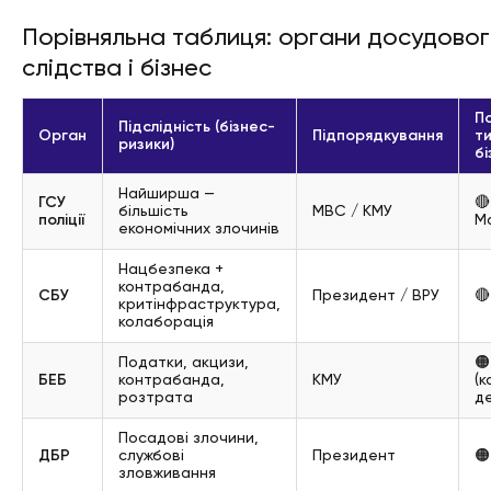
Порівняльна таблиця: органи досудово
слідства і бізнес
П
Підслідність (бізнес-
Орган
Підпорядкування
ти
ризики)
бі
Найширша —
ГСУ
🔴
більшість
МВС / КМУ
поліції
М
економічних злочинів
Нацбезпека +
контрабанда,
СБУ
Президент / ВРУ
🔴
критінфраструктура,
колаборація
Податки, акцизи,

БЕБ
контрабанда,
КМУ
(
розтрата
д
Посадові злочини,
ДБР
службові
Президент

зловживання