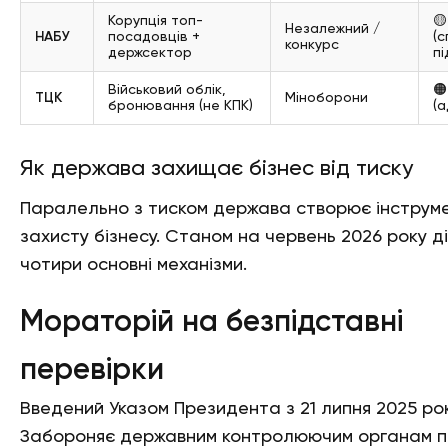
Корупція топ-
🟡
Незалежний /
НАБУ
посадовців +
(
конкурс
держсектор
пі
Військовий облік,

ТЦК
Міноборони
бронювання (не КПК)
(а
Як держава захищає бізнес від тиску
Паралельно з тиском держава створює інструм
захисту бізнесу. Станом на червень 2026 року д
чотири основні механізми.
Мораторій на безпідставні
перевірки
Введений Указом Президента з 21 липня 2025 рок
Забороняє державним контролюючим органам 