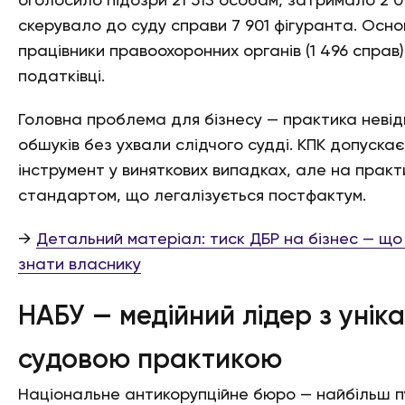
оголосило підозри 21 513 особам, затримало 2 01
скерувало до суду справи 7 901 фігуранта. Осн
працівники правоохоронних органів (1 496 справ)
податківці.
Головна проблема для бізнесу — практика неві
обшуків без ухвали слідчого судді. КПК допускає
інструмент у виняткових випадках, але на практи
стандартом, що легалізується постфактум.
→
Детальний матеріал: тиск ДБР на бізнес — щ
знати власнику
НАБУ — медійний лідер з унік
судовою практикою
Національне антикорупційне бюро — найбільш пу