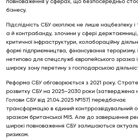
повноваження у сферах, що безпосередньо сто
бізнесу.
Підслідність СБУ охоплює не лише нацбезпеку і
а й контрабанду, злочини у сфері держтаємниці,
критичної інфраструктури, колабораційну діяльн
формі підприємництва, фінансування тероризму.
нетипово для спецслужб європейського зразка 
широку зону перетину з господарською діяльніст
Реформа СБУ обговорюється з 2021 року. Страте
розвитку СБУ на 2025–2030 роки (затверджена 
Голови СБУ від 21.04.2025 №157) передбачає
трансформацію в єдиний контррозвідувальний о
зразком британської MI5. Але до завершення р
широкі повноваження СБУ залишаються актуал
ризиком.