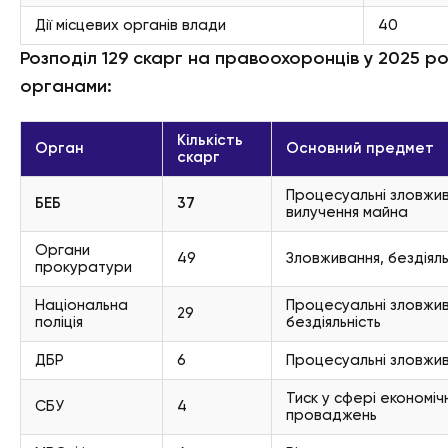
Дії місцевих органів влади
40
Розподіл 129 скарг на правоохоронців у 2025 ро
органами:
Кількість
Орган
Основний предмет
скарг
Процесуальні зловжив
БЕБ
37
вилучення майна
Органи
49
Зловживання, бездіяль
прокуратури
Національна
Процесуальні зловжив
29
поліція
бездіяльність
ДБР
6
Процесуальні зловжи
Тиск у сфері економіч
СБУ
4
проваджень