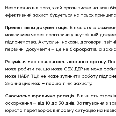
Незалежно від того, який орган тисне на ваш біз
ефективний захист будується на трьох принципа
Превентивна документація.
Більшість зловжива
можливими через прогалини у внутрішній докуме
підприємства. Актуальні накази, договори, звітні
первинні документи — це не бюрократія, а захис
Розуміння меж повноважень кожного органу.
Пол
може робити те, що може СБУ. ДБР не може роби
може НАБУ. ТЦК не може зупинити роботу підпри
Знання цих меж — перша лінія захисту.
Своєчасна юридична реакція.
Більшість строкі
оскарження — від 10 до 30 днів. Затягування з з
юриста перетворює виправну ситуацію на незво