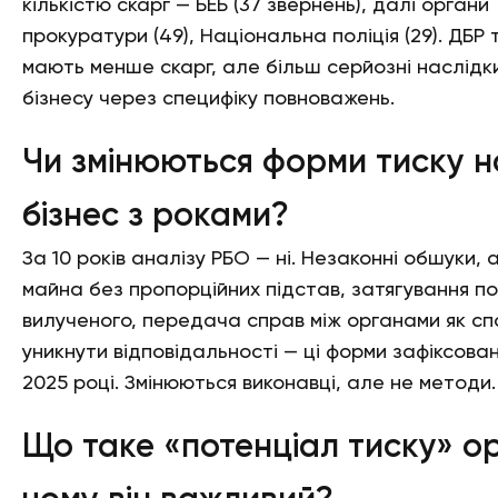
кількістю скарг — БЕБ (37 звернень), далі органи
прокуратури (49), Національна поліція (29). ДБР 
мають менше скарг, але більш серйозні наслідк
бізнесу через специфіку повноважень.
Чи змінюються форми тиску н
бізнес з роками?
За 10 років аналізу РБО — ні. Незаконні обшуки,
майна без пропорційних підстав, затягування п
вилученого, передача справ між органами як сп
уникнути відповідальності — ці форми зафіксовані і
2025 році. Змінюються виконавці, але не методи.
Що таке «потенціал тиску» ор