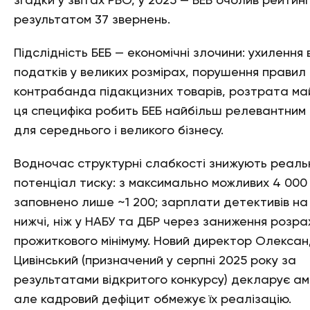
згадки у звітах РБО, у 2025 — БЕБ очолив рейтинг
результатом 37 звернень.
Підслідність БЕБ — економічні злочини: ухилення 
податків у великих розмірах, порушення правил 
контрабанда підакцизних товарів, розтрата ма
ця специфіка робить БЕБ найбільш релевантним
для середнього і великого бізнесу.
Водночас структурні слабкості знижують реаль
потенціал тиску: з максимально можливих 4 000
заповнено лише ~1 200; зарплати детективів на
нижчі, ніж у НАБУ та ДБР через заниження розра
прожиткового мінімуму. Новий директор Олекса
Цивінський (призначений у серпні 2025 року за
результатами відкритого конкурсу) декларує амбі
але кадровий дефіцит обмежує їх реалізацію.