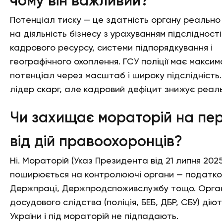
чому він важливий?
Потенціал тиску — це здатність органу реально
на діяльність бізнесу з урахуванням підслідності
кадрового ресурсу, системи підпорядкування і
географічного охоплення. ГСУ поліції має макси
потенціал через масштаб і широку підслідність.
лідер скарг, але кадровий дефіцит знижує реаль
Чи захищає мораторій на пер
від дій правоохоронців?
Ні. Мораторій (Указ Президента від 21 липня 2025
поширюється на контролюючі органи — податко
Держпраці, Держпродспоживслужбу тощо. Орга
досудового слідства (поліція, БЕБ, ДБР, СБУ) дію
України і під мораторій не підпадають.