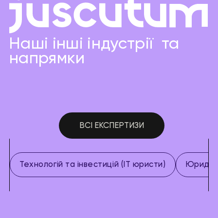
Наші інші індустрії та
напрямки
ВСІ ЕКСПЕРТИЗИ
Технологій та інвестицій (IT юристи)
Юридич