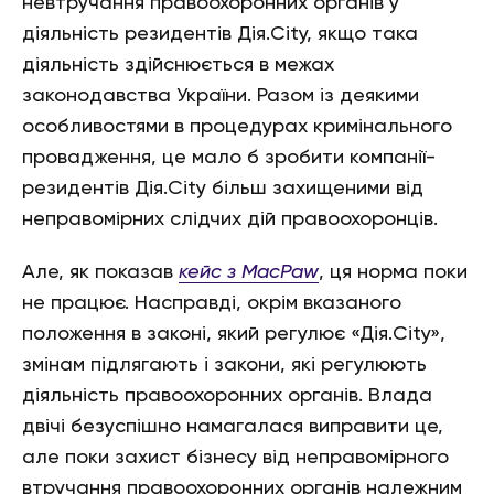
невтручання правоохоронних органів у
діяльність резидентів Дія.City, якщо така
діяльність здійснюється в межах
законодавства України. Разом із деякими
особливостями в процедурах кримінального
провадження, це мало б зробити компанії-
резидентів Дія.City більш захищеними від
неправомірних слідчих дій правоохоронців.
Але, як показав
кейс з MacPaw
, ця норма поки
не працює. Насправді, окрім вказаного
положення в законі, який регулює «Дія.City»,
змінам підлягають і закони, які регулюють
діяльність правоохоронних органів. Влада
двічі безуспішно намагалася виправити це,
але поки захист бізнесу від неправомірного
втручання правоохоронних органів належним