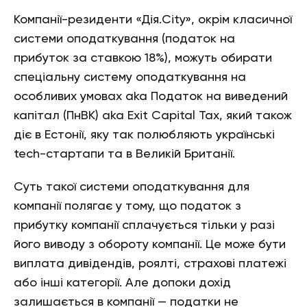
Компанії-резиденти «Дія.City», окрім класичної
системи оподаткування (податок на
прибуток за ставкою 18%), можуть обирати
спеціальну систему оподаткування на
особливих умовах aka Податок на виведений
капітал (ПнВК) aka Exit Capital Tax, який також
діє в Естонії, яку так полюбляють українські
tech-стартапи та в Великій Британії.
Суть такої системи оподаткування для
компанії полягає у тому, що податок з
прибутку компанії сплачується тільки у разі
його виводу з обороту компанії. Це може бути
виплата дивідендів, роялті, страхові платежі
або інші категорії. Але допоки дохід
залишається в компанії — податки не