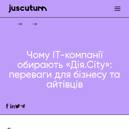
Чому ІТ-компанії обирають «Дія.City»: переваги для бізнесу та ай
Juscutum
Новини
Податкове право
Супровід бізнесу
Дія City
IT
Чому ІТ-компанії
обирають «Дія.City»:
переваги для бізнесу та
айтівців