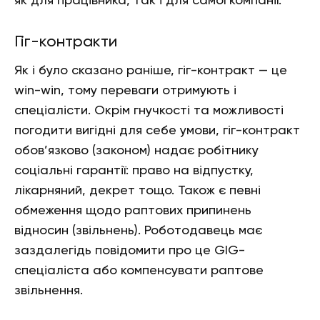
як для працівника, так і для самої компанії.
Гіг-контракти
Як і було сказано раніше, гіг-контракт — це
win-win, тому переваги отримують і
спеціалісти. Окрім гнучкості та можливості
погодити вигідні для себе умови, гіг-контракт
обов’язково (законом) надає робітнику
соціальні гарантії: право на відпустку,
лікарняний, декрет тощо. Також є певні
обмеження щодо раптових припинень
відносин (звільнень). Роботодавець має
заздалегідь повідомити про це GIG-
спеціаліста або компенсувати раптове
звільнення.