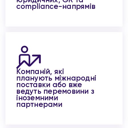
юридичних, GR та
compliance-напрямів
Компаній, які
планують міжнародні
поставки або вже
ведуть перемовини з
іноземними
партнерами