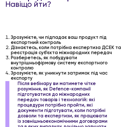
Навіщо йти?
Зрозумієте, чи підпадає ваш продукт під
експортний контроль
Дізнаєтесь, коли потрібна експертиза ДСЕК та
реєстрація суб'єкта міжнародних передач
Розберетесь, як побудувати
внутрішньофірмову систему експортного
контролю
Зрозумієте, як уникнути затримок під час
експорту
Після вебінару ви матимете чітке
розуміння, як Defence-компанії
підготуватися до міжнародних
передач товарів і технологій: які
процедури потрібно пройти, які
документи підготувати, коли потрібні
дозволи та експертизи, як працювати
із зовнішньоекономічними договорами
та в яких випадках доцільно залучати