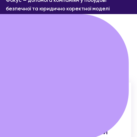
Фокус — допомога компаніям у побудові
безпечної та юридично коректної моделі
експорту для виходу на міжнародні ринки.
ЗАДАТИ ПИТАННЯ СПІКЕРЦІ
ДЛЯ КОГО
ПІДХОДИТЬ
CEO, CFO та власників
DefenceTech-компаній