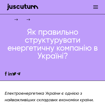
Структура електроенергетики України: генерація та енергетич
Juscutum
Новини
Енергетика
Як правильно
структурувати
енергетичну компанію в
Україні?
Електроенергетика України є однією з
найважливіших складових економіки країни.