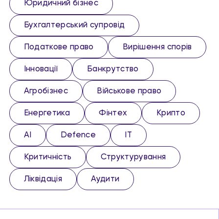
Юридичний бізнес
Бухгалтерський супровід
Податкове право
Вирішення спорів
Інновації
Банкрутство
Агробізнес
Військове право
Енергетика
Фінтех
Крипто
AI
Defence
IT
Критичність
Структурування
Ліквідація
Аудити