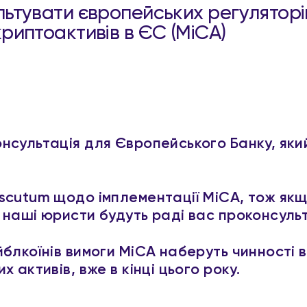
ьтувати європейських регуляторі
риптоактивів в ЄС (MiCA)
нсультація для Європейського Банку, який
.
scutum щодо імплементації МіСА, тож як
 наші юристи будуть раді вас проконсуль
блкоїнів вимоги МіСА наберуть чинності вж
 активів, вже в кінці цього року.