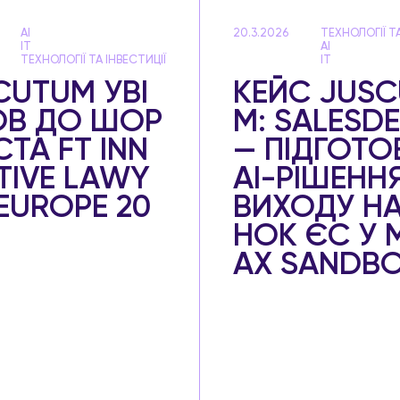
AI
20.3.2026
ТЕХНОЛОГІЇ ТА
IT
AI
ТЕХНОЛОГІЇ ТА ІНВЕСТИЦІЇ
IT
CUTUM УВІ
КЕЙC JUS
В ДО ШОР
M: SALESDE
ТА FT INN
— ПІДГОТО
TIVE LAWY
AI-РІШЕНН
 EUROPE 20
ВИХОДУ НА
НОК ЄС У 
АХ SANDB