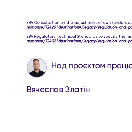
EBA Consultation on the adjustment of own funds requ
response/72420?destination=/legacy/regulation-and-po
EBA Regulatory Technical Standards to specify the m
response/72402?destination=/legacy/regulation-and-po
Над проєктом прац
Вячеслав Златін