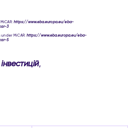
 MiCAR:
https://www.eba.europa.eu/eba-
car-3
s under MiCAR:
https://www.eba.europa.eu/eba-
car-5
 інвестицій
,