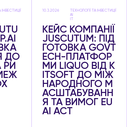
 ІНВЕСТИЦІЇ
10.3.2026
ТЕХНОЛОГІЇ ТА ІНВЕСТИЦІЇ
AI
IT
CUTU
КЕЙС КОМПАНІЇ
P.AI
JUSCUTUM: ПІД
ВКА
ГОТОВКА GOVT
Я ДО
ECH-ПЛАТФОР
 РИ
МИ LIQUO ВІД K
МЕЖ
ITSOFT ДО МІЖ
OX
НАРОДНОГО М
АСШТАБУВАНН
Я ТА ВИМОГ EU
AI ACT