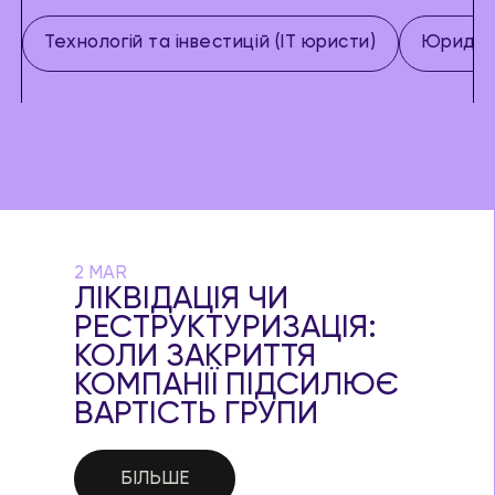
Технологій та інвестицій (IT юристи)
Юридич
2 MAR
ЛІКВІДАЦІЯ ЧИ
РЕСТРУКТУРИЗАЦІЯ:
КОЛИ ЗАКРИТТЯ
КОМПАНІЇ ПІДСИЛЮЄ
ВАРТІСТЬ ГРУПИ
БІЛЬШЕ