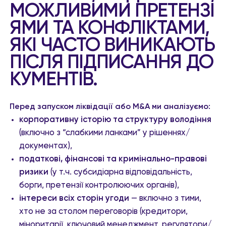
МОЖЛИВИМИ ПРЕТЕНЗІ
ЯМИ ТА КОНФЛІКТАМИ,
ЯКІ ЧАСТО ВИНИКАЮТЬ
ПІСЛЯ ПІДПИСАННЯ ДО
КУМЕНТІВ.
Перед запуском ліквідації або M&A ми аналізуємо:
корпоративну історію та структуру володіння
(включно з “слабкими ланками” у рішеннях/
документах),
податкові, фінансові та кримінально-правові
ризики
(у т.ч. субсидіарна відповідальність,
борги, претензії контролюючих органів),
інтереси всіх сторін угоди
— включно з тими,
хто не за столом переговорів (кредитори,
міноритарії, ключовий менеджмент, регулятори/