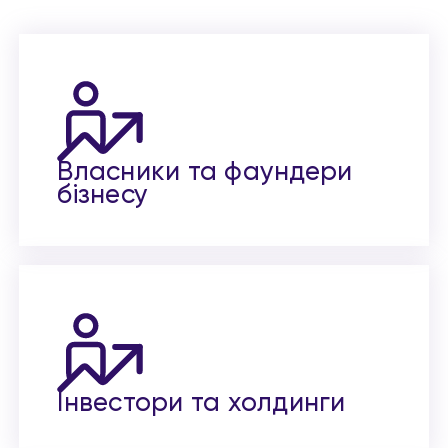
Власники та фаундери
бізнесу
Інвестори та холдинги