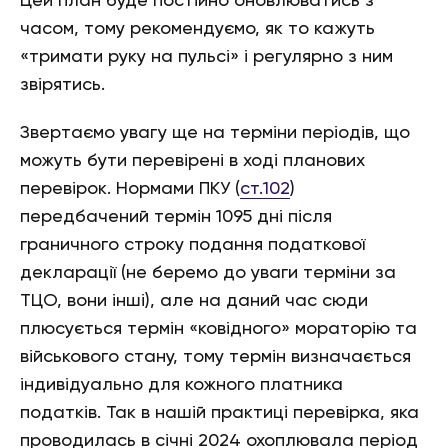
Цей план буде постійно оновлюватись з
часом, тому рекомендуємо, як то кажуть
«тримати руку на пульсі» і регулярно з ним
звірятись.
Звертаємо увагу ще на терміни періодів, що
можуть бути перевірені в ході планових
перевірок. Нормами ПКУ (
ст.102
)
передбачений термін 1095 дні після
граничного строку подання податкової
декларації (не беремо до уваги терміни за
ТЦО, вони інші), але на даний час сюди
плюсується термін «ковідного» мораторію та
військового стану, тому термін визначається
індивідуально для кожного платника
податків. Так в нашій практиці перевірка, яка
проводилась в січні 2024 охоплювала період