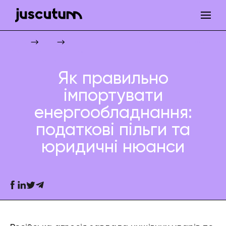
Як правильно імпортувати енергообладнання: податкові пільги 
Juscutum
Новини
Бухгалтерський супровід
Енергетика
Як правильно
імпортувати
енергообладнання:
податкові пільги та
юридичні нюанси