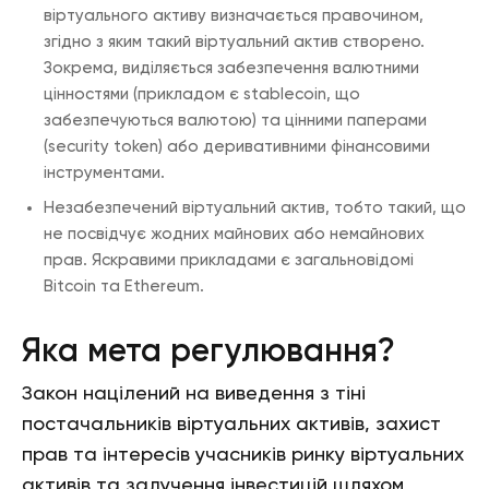
віртуального активу визначається правочином,
згідно з яким такий віртуальний актив створено.
Зокрема, виділяється забезпечення валютними
цінностями (прикладом є stablecoin, що
забезпечуються валютою) та цінними паперами
(security token) або деривативними фінансовими
інструментами.
Незабезпечений віртуальний актив, тобто такий, що
не посвідчує жодних майнових або немайнових
прав. Яскравими прикладами є загальновідомі
Bitcoin та Ethereum.
Яка мета регулювання?
Закон націлений на виведення з тіні
постачальників віртуальних активів, захист
прав та інтересів учасників ринку віртуальних
активів та залучення інвестицій шляхом