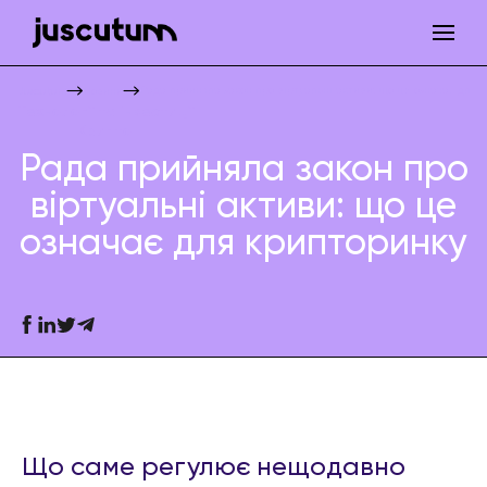
Рада прийняла закон про віртуальні активи: що це означає для 
Juscutum
Новини
Технології та інвестиції
Крипто
Рада прийняла закон про
віртуальні активи: що це
означає для крипторинку
Що саме регулює нещодавно