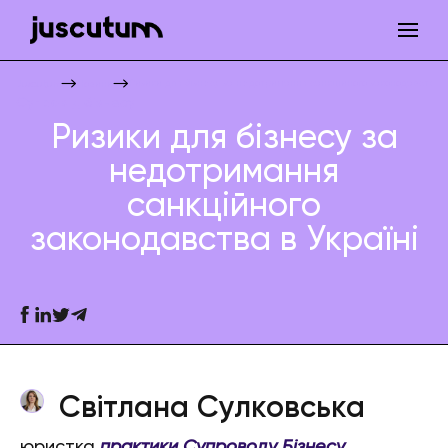
Ризики для бізнесу за недотримання санкційного законодавства в
Juscutum
Новини
Супровід бізнесу
Ризики для бізнесу за
недотримання
санкційного
законодавства в Україні
Світлана Сулковська
юристка
практики Супроводу Бізнесу