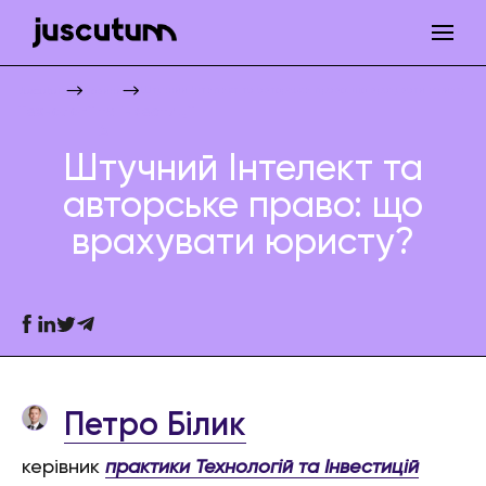
Штучний Інтелект та авторське право: що врахувати юристу?
Juscutum
Новини
Технології та інвестиції
AI
Штучний Інтелект та
авторське право: що
врахувати юристу?
Петро Білик
керівник
практики Технологій та Інвестицій