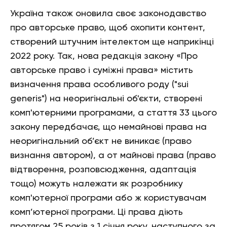
Україна також оновила своє законодавство
про авторське право, щоб охопити контент,
створений штучним інтелектом ще наприкінці
2022 року. Так, нова редакція закону «Про
авторське право і суміжні права» містить
визначення права особливого роду ("sui
generis") на неоригінальні об'єкти, створені
комп'ютерними програмами, а стаття 33 цього
закону передбачає, що немайнові права на
неоригінальний об’єкт не виникає (право
визнання автором), а от майнові права (право
відтворення, розповсюдження, адаптація
тощо) можуть належати як розробнику
комп'ютерної програми або ж користувачам
комп’ютерної програми. Ці права діють
протягом 25 років з 1 січня року, наступного за