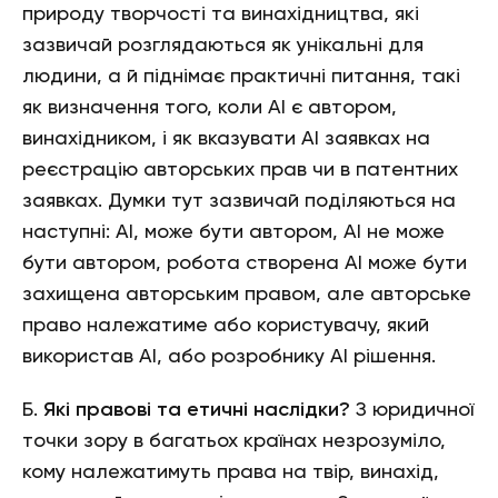
природу творчості та винахідництва, які
зазвичай розглядаються як унікальні для
людини, а й піднімає практичні питання, такі
як визначення того, коли АІ є автором,
винахідником, і як вказувати АІ заявках на
реєстрацію авторських прав чи в патентних
заявках. Думки тут зазвичай поділяються на
наступні: АІ, може бути автором, АІ не може
бути автором, робота створена АІ може бути
захищена авторським правом, але авторське
право належатиме або користувачу, який
використав АІ, або розробнику АІ рішення.
Б.
Які правові та етичні наслідки?
З юридичної
точки зору в багатьох країнах незрозуміло,
кому належатимуть права на твір, винахід,