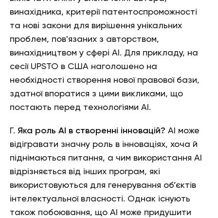
винахідника, критерії патентоспроможності
та нові закони для вирішення унікальних
проблем, пов'язаних з авторством,
винахідництвом у сфері АІ. Для прикладу, на
сесії UPSTO в США наголошено на
необхідності створення нової правової бази,
здатної впоратися з цими викликами, що
постають перед технологіями АІ.
Г.
Яка роль АІ в створенні інновацій?
АІ може
відігравати значну роль в інноваціях, хоча й
піднімаються питання, а чим використання АІ
відрізняється від інших програм, які
використовуються для генерування об’єктів
інтелектуальної власності. Однак існують
також побоювання, що АІ може придушити