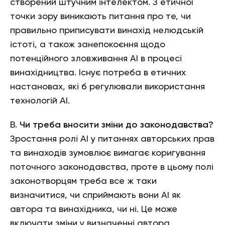
створений штучним інтелектом. З етичної
точки зору виникають питання про те, чи
правильно приписувати винахід нелюдській
істоті, а також занепокоєння щодо
потенційного зловживання АІ в процесі
винахідництва. Існує потреба в етичних
настановах, які б регулювали використання
технологій АІ.
В.
Чи треба вносити зміни до законодавства?
Зростання ролі АІ у питаннях авторських прав
та винаходів зумовлює вимагає коригування
поточного законодавства, проте в цьому полі
законотворцям треба все ж таки
визначитися, чи сприймають вони АІ як
автора та винахідника, чи ні. Це може
включати зміни у визначенні автора,