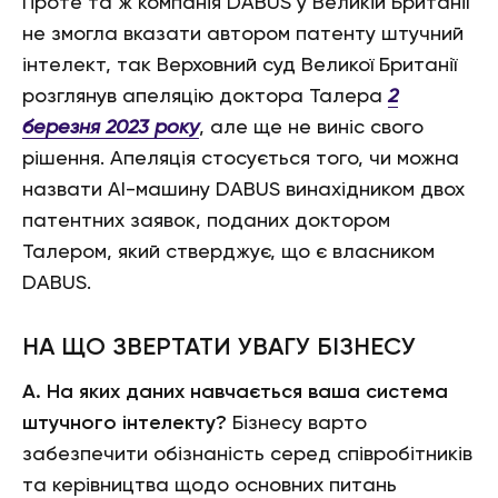
Проте та ж компанія DABUS у Великій Британії
не змогла вказати автором патенту штучний
інтелект, так Верховний суд Великої Британії
розглянув апеляцію доктора Талера
2
березня 2023 року
, але ще не виніс свого
рішення. Апеляція стосується того, чи можна
назвати АІ-машину DABUS винахідником двох
патентних заявок, поданих доктором
Талером, який стверджує, що є власником
DABUS.
НА ЩО ЗВЕРТАТИ УВАГУ БІЗНЕСУ
А. На яких даних навчається ваша система
штучного інтелекту?
Бізнесу варто
забезпечити обізнаність серед співробітників
та керівництва щодо основних питань