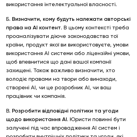
використання інтелектуальної власності.
Б.
Визначити, кому будуть належати авторські
права на АІ контент
. В цьому контексті треба
проаналізувати діюче законодавства тої
країни, продукт якої ви використовуєте, умови
використання АІ системи або ліцензійні умови,
щоб впевнитися що дані вашої компанії
захищені. Також важливо визначити, хто
володіє правами на твори або винаходи,
створені АІ, чи це розробник АІ, чи ваш
працівник чи компанія.
В.
Розробити відповідні політики та угоди
щодо використання АІ
. Юристи повинні бути
залучені під час впровадження АІ систем і
розробити внутрішніх політики та угоди, які