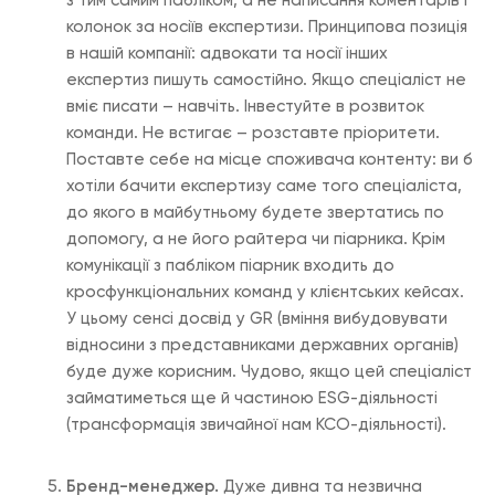
з тим самим пабліком, а не написання коментарів і
колонок за носіїв експертизи. Принципова позиція
в нашій компанії: адвокати та носії інших
експертиз пишуть самостійно. Якщо спеціаліст не
вміє писати – навчіть. Інвестуйте в розвиток
команди. Не встигає – розставте пріоритети.
Поставте себе на місце споживача контенту: ви б
хотіли бачити експертизу саме того спеціаліста,
до якого в майбутньому будете звертатись по
допомогу, а не його райтера чи піарника. Крім
комунікації з пабліком піарник входить до
кросфункціональних команд у клієнтських кейсах.
У цьому сенсі досвід у GR (вміння вибудовувати
відносини з представниками державних органів)
буде дуже корисним. Чудово, якщо цей спеціаліст
займатиметься ще й частиною ESG-діяльності
(трансформація звичайної нам КСО-діяльності).
Бренд-менеджер.
Дуже дивна та незвична