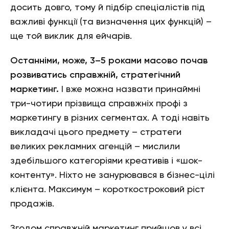
досить довго, тому й підбір спеціалістів під
важливі функції (та визначення цих функцій) –
ще той виклик для ейчарів.
Останніми, може, 3–5 роками масово почав
розвиватись справжній, стратегічний
маркетинг.
І вже можна назвати принаймні
три-чотири прізвища справжніх профі з
маркетингу в різних сегментах. А тоді навіть
викладачі цього предмету – стратеги
великих рекламних агенцій – мислили
здебільшого категоріями креативів і «шок-
контенту». Ніхто не занурювався в бізнес-цілі
клієнта. Максимум – короткостроковий ріст
продажів.
Згодом справжній маркетинг прийшов у всі