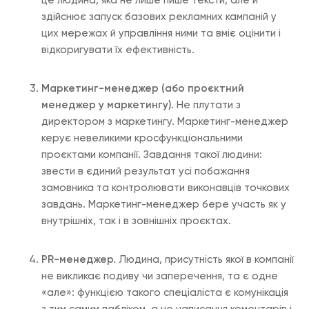
це людина, яка не лише пише тексти, але й
здійснює запуск базових рекламних кампаній у
цих мережах й управління ними та вміє оцінити і
відкоригувати їх ефективність.
Маркетинг-менеджер (або проєктний
менеджер у маркетингу).
Не плутати з
директором з маркетингу. Маркетинг-менеджер
керує невеликими кросфункціональними
проєктами компанії. Завдання такої людини:
звести в єдиний результат усі побажання
замовника та контролювати виконавців точкових
завдань. Маркетинг-менеджер бере участь як у
внутрішніх, так і в зовнішніх проєктах.
PR-менеджер.
Людина, присутність якої в компанії
не викликає подиву чи заперечення, та є одне
«але»: функцією такого спеціаліста є комунікація