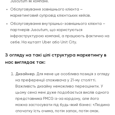
Juscutum як компанії.
Обслуговування зовнішнього клієнта –
маркетинговий супровід клієнтських кейсів.
Обслуговування внутрішньо-зовнішнього клієнта –
партнерів Juscutum, що користуються
інфраструктурою компанії, а працюють фактично на
себе. На кшталт Uber або Unit City.
З огляду на такі цілі структура маркетингу в
нас виглядає так:
Дизайнер.
Для мене це особлива позиція з огляду
на преференції споживача у 21-му столітті.
Важливість дизайну неможливо переоцінити. У
цьому сенсі мені дуже подобається вислів одного
представника FMCG із-за кордону, але його
можна застосувати під будь-який бізнес: «Людина
спочатку їсть очима, потім запах, потім смак.