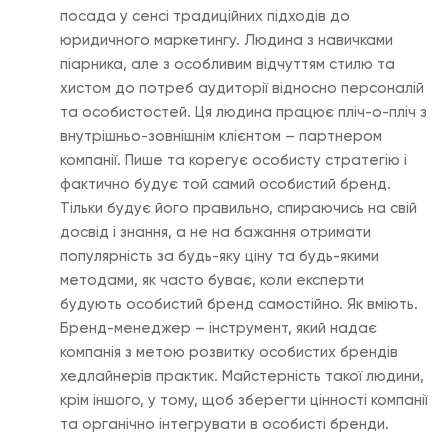
посада у сенсі традиційних підходів до
юридичного маркетингу. Людина з навичками
піарника, але з особливим відчуттям стилю та
хистом до потреб аудиторії відносно персоналій
та особистостей. Ця людина працює пліч-о-пліч з
внутрішньо-зовнішнім клієнтом – партнером
компанії. Пише та корегує особисту стратегію і
фактично будує той самий особистий бренд.
Тільки будує його правильно, спираючись на свій
досвід і знання, а не на бажання отримати
популярність за будь-яку ціну та будь-якими
методами, як часто буває, коли експерти
будують особистий бренд самостійно. Як вміють.
Бренд-менеджер – інструмент, який надає
компанія з метою розвитку особистих брендів
хедлайнерів практик. Майстерність такої людини,
крім іншого, у тому, щоб зберегти цінності компанії
та органічно інтегрувати в особисті бренди.