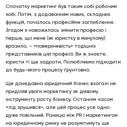
Спочатку маркетинг був таким собі робочим
хобі. Потім, з додаванням нових, складних
функцій, почалось професійне заглиблення.
Згодом я наважилась змінити професію і
перше, що мене (як юристку в минулому)
вразило, – «поверхневість» тодішніх
представників цієї професії. Ви ж знаєте,
юристи ті ще задроти. Полюбляємо підходити
до будь-якого процесу ґрунтовно.
Ще донедавна юридичний бізнес взагалі не
приділяв уваги маркетингу як дієвому
інструменту росту бізнесу. Останнім часом
«лід зрушився», але цей процес усе одно
дуже повільний. Різницю між PR і маркетингом
на юридичному ринку не розумітимуть ще