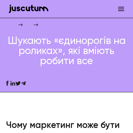
Шукають «єдинорогів на роликах», які вміють робити все
Juscutum
Новини
Юридичний бізнес
Шукають «єдинорогів на
роликах», які вміють
робити все
Чому маркетинг може бути