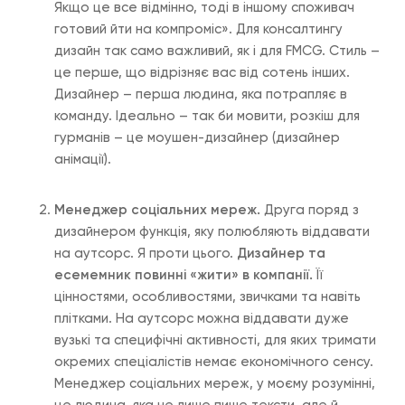
Якщо це все відмінно, тоді в іншому споживач
готовий йти на компроміс». Для консалтингу
дизайн так само важливий, як і для FMCG. Стиль –
це перше, що відрізняє вас від сотень інших.
Дизайнер – перша людина, яка потрапляє в
команду. Ідеально – так би мовити, розкіш для
гурманів – це моушен-дизайнер (дизайнер
анімації).
Менеджер соціальних мереж.
Друга поряд з
дизайнером функція, яку полюбляють віддавати
на аутсорс. Я проти цього.
Дизайнер та
есемемник повинні «жити» в компанії.
Її
цінностями, особливостями, звичками та навіть
плітками. На аутсорс можна віддавати дуже
вузькі та специфічні активності, для яких тримати
окремих спеціалістів немає економічного сенсу.
Менеджер соціальних мереж, у моєму розумінні,