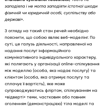
заподіяла і не могла заподіяти істотної шкоди
фізичній чи юридичній особі, суспільству або
державі
».
З огляду на такий стан речей необхідно
пояснити, що собою являє веб-моделінг. По
суті, це галузь діяльності, направленої на
надання послуг інформаційного
комунікативного індивідуального характеру,
які полягають у організації online-спілкування
між моделлю (особа, яка надає послугу) та
клієнтом (особа, яка отримує послугу та
сплачує її вартість), яке може
супроводжуватись фліртом, спілкуванням на
«відверті» теми, частковим або повним
оголенням (демонстрацією) тіла моделі та