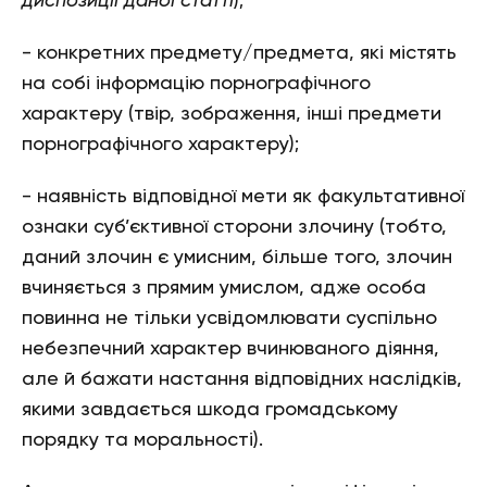
диспозиції даної статті
);
- конкретних предмету/предмета, які містять
на собі інформацію порнографічного
характеру (твір, зображення, інші предмети
порнографічного характеру);
- наявність відповідної мети як факультативної
ознаки суб’єктивної сторони злочину (тобто,
даний злочин є умисним, більше того, злочин
вчиняється з прямим умислом, адже особа
повинна не тільки усвідомлювати суспільно
небезпечний характер вчинюваного діяння,
але й бажати настання відповідних наслідків,
якими завдається шкода громадському
порядку та моральності).