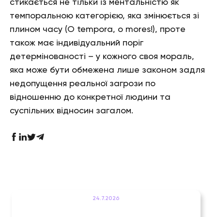
стикається не тільки із ментальністю як
темпоральною категорією, яка змінюється зі
плином часу (O tempora, o mores!), проте
також має індивідуальний поріг
детермінованості – у кожного своя мораль,
яка може бути обмежена лише законом задля
недопущення реальної загрози по
відношенню до конкретної людини та
суспільних відносин загалом.
24.7.2026