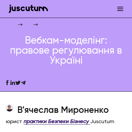
Вебкам-моделінг: правове регулювання в Україні
Juscutum
Новини
Кримінальне право та безпека бізнесу
Вебкам-моделінг:
правове регулювання в
Україні
В'ячеслав Мироненко
юрист
практики Безпеки Бізнесу
Juscutum