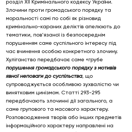
розділ XII Кримінального кодексу України.
Злочини проти громадського порядку та
моральності самі по собі як різновид
кримінально-караних деліктів апелюють до
тематики, пов’язаної із безпосереднім
порушенням саме суспільного інтересу під
час вчинення особою конкретного злочину.
Хуліганство передбачає саме «грубе
порушення громадського порядку
з мотивів
явної неповаги до суспільства
, що
супроводжується особливою зухвалістю чи
винятковим цинізмом. Статті 293-295
передбачають злочинні дії загального, а
саме групового та масового характеру.
Розповсюдження творів або інших предметів
інформаційного характеру направлені на