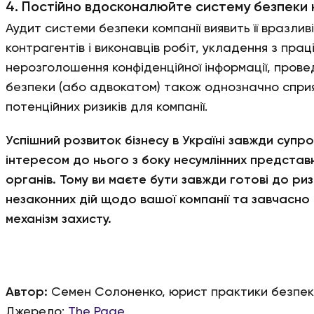
4. Постійно вдосконалюйте систему безпеки к
Аудит системи безпеки компанії виявить її вразлив
контрагентів і виконавців робіт, укладення з прац
нерозголошення конфіденційної інформації, пров
безпеки (або адвокатом) також однозначно спр
потенційних ризиків для компанії.
Успішний розвиток бізнесу в Україні завжди суп
інтересом до нього з боку несумлінних представ
органів. Тому ви маєте бути завжди готові до ри
незаконних дій щодо вашої компанії та завчасно 
механізм захисту.
Автор:
Семен Солоненко, юрист практики безпеки
Джерело:
The Page