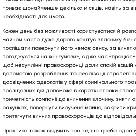
триває щонайменше декілька місяців, навіть за ві
необхідності для цього.
Кожен день без можливості користуватися й роз
майном часто дуже дорого коштує власнику бізне
поспішати повернути його немає сенсу, за винятк
погоджується на їхні «умови», адже час «працює» 
щоб несумлінні правоохоронці дали спокій вашій к
допомогою розроблення та реалізації стратегії з
досвідчених адвокатів у сфері кримінального пра
послідовних дій допоможе в короткі строки спрос
причетність компанії до вчинення злочину, зняти 
рахунках, повернути вилучене майно, закрити кр
притягнути винних правоохоронців до відповідальн
Практика також свідчить про те, що треба одразу 