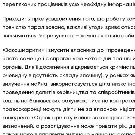
переляканих працівників усю необхідну інформаці
Приходить гірке усвідомлення того, що роботу ко
повністю паралізовано, важливі угоди зриваються,
звільняються. Як результат — компанія зазнає збит
«Закошмарити» і змусити власника до «проведенн
часто саме це і є справжньою метою дій працівн
органів. Для її досягнення відкривається криміна
очевидну відсутність складу злочину), у рамках як
вилучення майна, використовується ціла низка ін
проведення допитів керівництва та співробітників
коштів на банківських рахунках, тиск на контраге
правоохоронці можуть діяти не за власною ініціа
конкурентів.Строк арешту майна законодавство
визначений, а розслідування може тривати рік, дв
також може відправити вилучене майно на експер