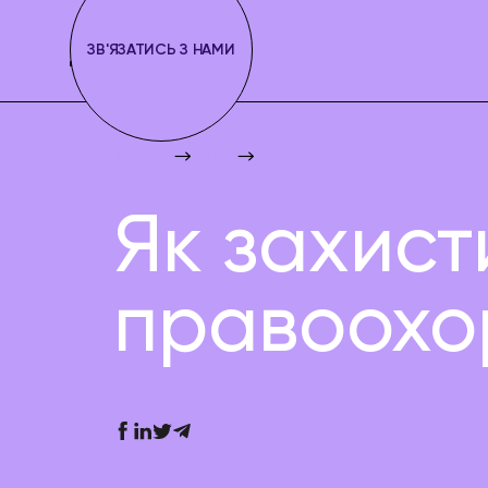
ЗВ'ЯЗАТИСЬ З НАМИ
Juscutum
Новини
Як захистити свій бізнес від правоо
Кримінальне право та безпека бізнесу
Як захисти
правоохо