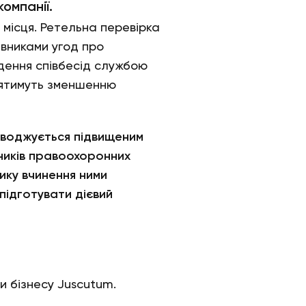
омпанії.
і місця. Ретельна перевірка
івниками угод про
едення співбесід службою
иятимуть зменшенню
роводжується підвищеним
ників правоохоронних
зику вчинення ними
підготувати дієвий
 бізнесу Juscutum.