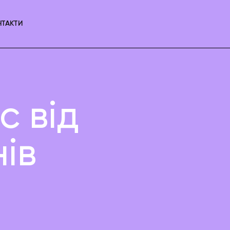
НТАКТИ
с від
ів