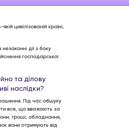
кій цивілізованій країні,
незаконні дії з боку
ійснення господарської
айно та ділову
иві наслідки?
рошення. Під час обшуку
ти все, що вважають за
фони, гроші, обладнання,
нок вони отримують від