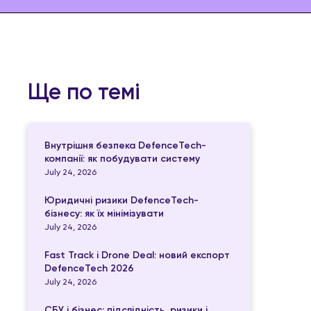
Ще по темі
Внутрішня безпека DefenceTech-
компанії: як побудувати систему
July 24, 2026
Юридичні ризики DefenceTech-
бізнесу: як їх мінімізувати
July 24, 2026
Fast Track і Drone Deal: новий експорт
DefenceTech 2026
July 24, 2026
СБУ і бізнес: підслідність, ризики і