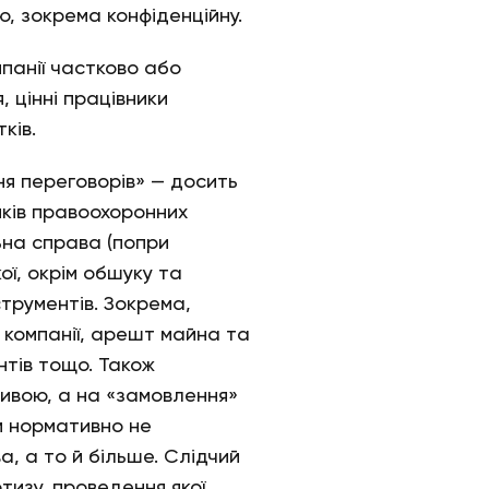
ю, зокрема конфіденційну.
мпанії частково або
 цінні працівники
ків.
я переговорів» — досить
иків правоохоронних
льна справа (попри
ої, окрім обшуку та
струментів. Зокрема,
 компанії, арешт майна та
нтів тощо. Також
тивою, а на «замовлення»
м нормативно не
а, а то й більше. Слідчий
тизу, проведення якої