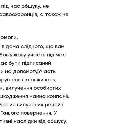
 під час обшуку, не
правоохоронців, а також не
помоги.
 відома слідчого, що вам
бов'язкову участь під час
має бути підписаний
ти на допомогу.Участь
орушень і зловживань,
в», вилучення особистих
ошкодження майна компанії.
 опис вилучених речей і
їхнього повернення. У
тивні наслідки від обшуку.