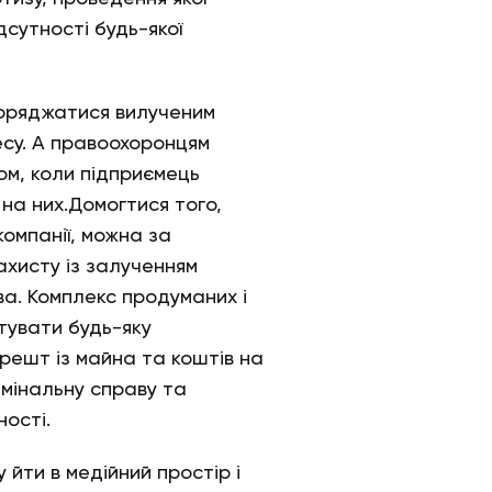
дсутності будь-якої
поряджатися вилученим
су. А правоохоронцям
ом, коли підприємець
на них.Домогтися того,
омпанії, можна за
ахисту із залученням
ва. Комплекс продуманих і
тувати будь-яку
арешт із майна та коштів на
имінальну справу та
ості.
йти в медійний простір і