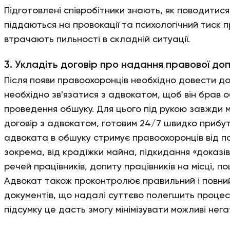
Підготовлені співробітники знають, як поводитися
піддаються на провокації та психологічний тиск 
втрачають пильності в складній ситуації.
3. Укладіть договір про надання правової до
Після появи правоохоронців необхідно довести до
необхідно зв'язатися з адвокатом, щоб він брав о
проведення обшуку. Для цього під рукою завжди 
договір з адвокатом, готовим 24/7 швидко прибу
адвоката в обшуку стримує правоохоронців від п
зокрема, від крадіжки майна, підкидання «доказі
речей працівників, допиту працівників на місці, п
Адвокат також проконтролює правильний і повний
документів, що надалі суттєво полегшить процес 
підсумку це дасть змогу мінімізувати можливі нега