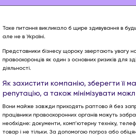
Таке питання викликало б щире здивування в будь-я
але не в Україні.
Представники бізнесу щороку звертають увагу на 
правоохоронців як один з основних ризиків для зд
діяльності.
Як захистити компанію, зберегти її м
репутацію, а також мінімізувати можл
Вони майже завжди приходять раптово й без зап
працівники правоохоронних органів можуть забра
необхідне: документи, комп’ютерну техніку, теле
товар і не тільки. За допомогою погроз або обіця