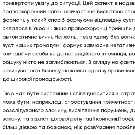
привертати увагу до ситуації. Цей аспект є над
правоохоронний орган найчастіше висвітлює спр
форматі, у такий спосіб формуючи відповідну суспі
склалося в Україні: якщо правоохоронці прийшли 
автоматично винні. На жаль, теза «диму без вогн
вуст наших громадян і формує завчасне негативн
компанії чи особи як до потенційного злочинця, в
обшуку ніхто не заглиблюється. З огляду на факти
невинуватості бізнесу, важливо одразу правильно
до широкої громадськості.
Піар має бути системним і співвідноситися зі стр
може бути, наприклад, спростування причетності 
розслідуваного злочину, висвітлення порушень, 
закону, та захист ділової репутації компанії.Про
більш дієвою та бажаною, ніж розв'язання проблем