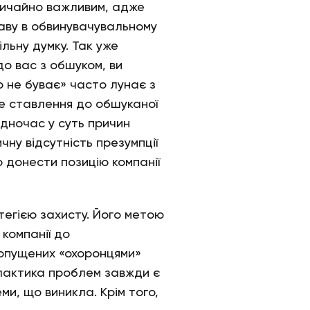
звичайно важливим, адже
аву в обвинувачувальному
льну думку. Так уже
до вас з обшуком, ви
ю не буває» часто лунає з
е ставлення до обшуканої
одночас у суть причин
чну відсутність презумпції
 донести позицію компанії
атегією захисту. Його метою
компанії до
допущених «охоронцями»
філактика проблем завжди є
и, що виникла. Крім того,