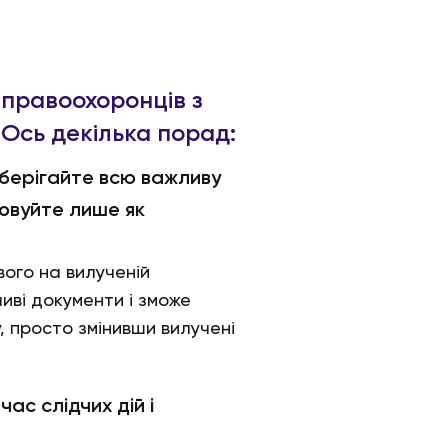
 правоохоронців з
 Ось декілька порад:
зберігайте всю важливу
товуйте лише як
вого на вилученій
ливі документи і зможе
 просто змінивши вилучені
час слідчих дій і