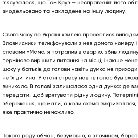
з’ясувалося, що Том Круз — несправжній: його об
змодельовано та накладене на іншу людину.
Свого часу по Україні хвилею пронеслися випад
Зловмисники телефонували з невідомого номеру і
словами «Мамо, я потрапив в аварію, збив людину
терміново вирішити питання на місці, інакше мене 
шоку у батьків до голови навіть думка не приход
не їх дитина. У стані стресу навіть голос був схо
виникало. В голові залишалася одна думка: де вз
передати, щоб врятувати рідну людину. Потерпіл
збереження, що мали, а коли схема викривалася, 
вже практично неможливо.
Такого роду обман, безумовно, є злочином, боро