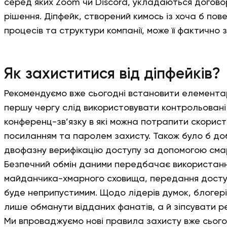
серед яких Zoom чи Discord, укладаються догово
рішення. Діпфейк, створений кимось із хоча б пов
процесів та структури компанії, може її фактично 
Як захиститися від діпфейків?
Рекомендуємо вже сьогодні встановити елементарн
першу чергу слід використовувати контрольован
конференц-зв’язку в які можна потрапити скорис
посиланням та паролем захисту. Також було б д
двофазну верифікацію доступу за допомогою сма
Безпечний обмін даними передбачає використан
майданчика-хмарного сховища, передання доступ
буде неприпустимим. Щодо лідерів думок, блогерів
лише обманути відданих фанатів, а й зіпсувати 
Ми впроваджуємо нові правила захисту вже сьогод