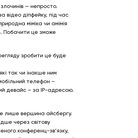
 злочинів — непросто.
 відео діпфейку, під час
риродна міміка чи амімія
иць. Побачити це зможе
ерегляду зробити це буде
кі так чи інакше ним
мобільний телефон –
ий девайс – за IP-адресою.
це лише вершина айсбергу.
дше через світову
еного конференц-зв’язку,