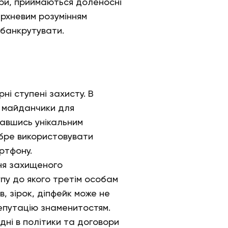
ри, приймаються доленосні
ерхневим розумінням
збанкрутувати.
і ступені захисту. В
і майданчики для
тавшись унікальним
обре використовувати
ртфону.
ня захищеного
у до якого третім особам
, зірок, діпфейк може не
репутацію знаменитостям.
ні в політики та договори