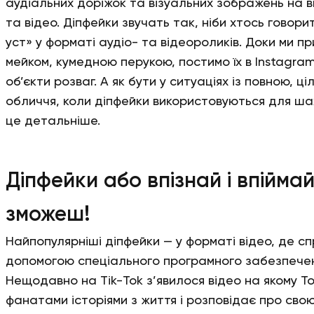
аудіальних доріжок та візуальних зображень на в
та відео. Діпфейки звучать так, ніби хтось говор
уст» у форматі аудіо- та відеороликів. Доки ми п
мейком, кумедною перукою, постимо їх в Instagra
об’єкти розваг. А як бути у ситуаціях із повною, 
обличчя, коли діпфейки використовуються для ш
це детальніше.
Діпфейки або впізнай і впійма
зможеш!
Найпопулярніші діпфейки — у форматі відео, де 
допомогою спеціального програмного забезпечен
Нещодавно на Тіk-Тоk з’явилося відео на якому То
фанатами історіями з життя і розповідає про свою