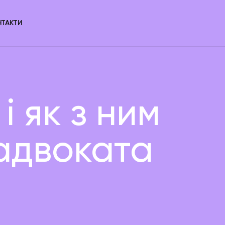
НТАКТИ
і як з ним
адвоката