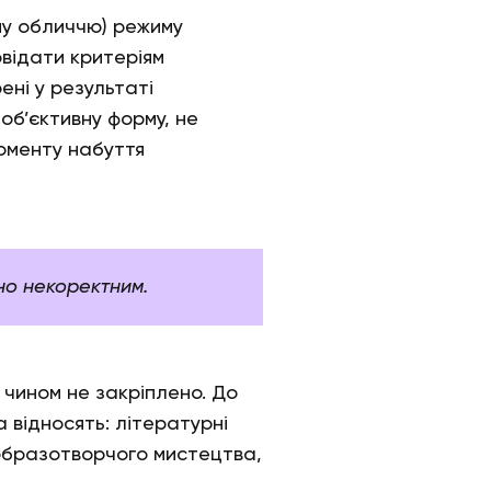
му обличчю) режиму
овідати критеріям
ені у результаті
 об’єктивну форму, не
моменту набуття
но некоректним.
 чином не закріплено. До
а відносять: літературні
 образотворчого мистецтва,