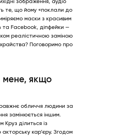
ихідні зображення, аудіо
ить те, що йому «поклали до
риміряємо маски з красивим
m та Facebook, діпфейки —
цілком реалістичною заміною
ахрайства? Поговоримо про
й мене, якщо
справжнє обличчя людини за
ня замінюється іншим.
м Круз ділиться із
 акторську кар’єру. Згодом