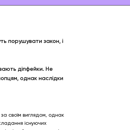
ть порушувати закон, і
вають діпфейки. Не
лопцям, однак наслідки
за своїм виглядом, однак
акладання існуючих