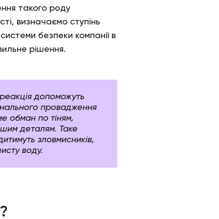
ення такого роду
ті, визначаємо ступінь
 системи безпеки компанії в
авильне рішення.
реакція допоможуть
мінального провадження
е обман по тіням,
ншим деталям. Таке
дитимуть зловмисників,
исту воду.
?