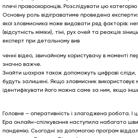
плечі правоохоронців. Розслідувати цю категорію
Основну роль відіграватиме проведена експертиза
якої зловмисника може видавати ряд факторів: неп
(відсутність міміки), тіні, рух очей та реакція зін
експерт при детальному вив
ченні відео, звичайному користувачу в моменті п
значно важче.
Знайти шахрая також допоможуть цифрові сліди, я
будуть залишені. Якщо зловмисник використовує 
ідентифікувати його можна саме за ним, якщо інш
Головне – оперативність і злагоджена робота. І 
Ера онлайн-спілкування наступила набагато шви
пандемію. Сьогодні за допомогою програм віддал