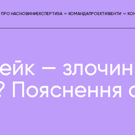
ПРО НАС
НОВИНИ
ЕКСПЕРТИЗА
КОМАНДА
ПРОЕКТИ
ІВЕНТИ
КО
оротись? Пояснення адвоката
ейк — злочин 
? Пояснення 