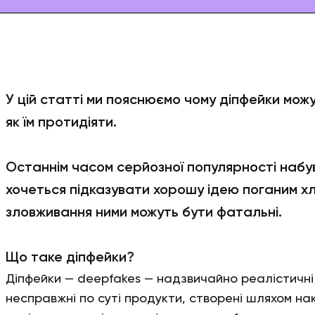
У цій статті ми пояснюємо чому діпфейки можу
як їм протидіяти.
Останнім часом серйозної популярності набу
хочеться підказувати хорошу ідею поганим х
зловживання ними можуть бути фатальні.
Що таке діпфейки?
Діпфейки — deepfakes — надзвичайно реалістичні 
несправжні по суті продукти, створені шляхом н