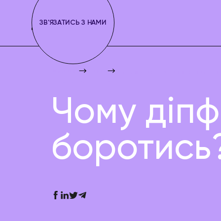
ЗВ'ЯЗАТИСЬ З НАМИ
Juscutum
Новини
Чому діпфейк — злочин і як з ним б
Інтелектуальна власність
Чому діпф
боротись