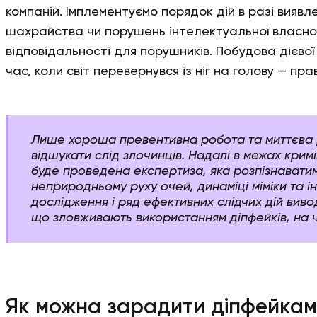
компаній. Імплементуємо порядок дій в разі виявл
шахрайства чи порушень інтелектуальної власнос
відповідальності для порушників. Побудова дієвої
час, коли світ перевернувся із ніг на голову — пр
Лише хороша превентивна робота та миттєва 
відшукати слід злочинців. Надалі в межах кри
буде проведена експертиза, яка розпізнаватим
неприродньому руху очей, динаміці міміки та і
дослідження і ряд ефективних слідчих дій виво
що зловживають використанням діпфейків, на ч
Як можна зарадити діпфейкам