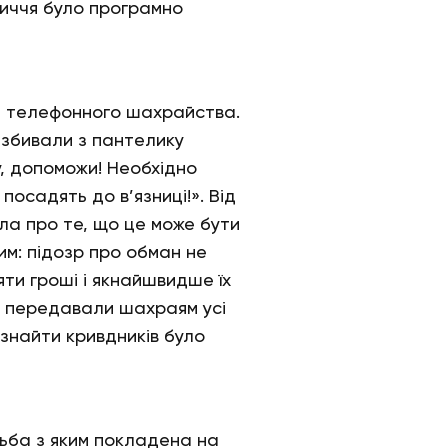
личчя було програмно
ки телефонного шахрайства.
 збивали з пантелику
, допоможи! Необхідно
посадять до в’язниці!». Від
ила про те, що це може бути
жим: підозр про обман не
яти гроші і якнайшвидше їх
і передавали шахраям усі
знайти кривдників було
тьба з яким покладена на