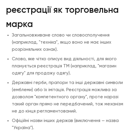
реєстрації як торговельна
марка
Загальновживане слово чи словосполучення
(наприклад, "техніка", якщо воно не має інших
розрізняльних ознак).
Слово, яке чітко описує вид діяльності, для якого
планується реєстрація ТМ (наприклад, "магазин
одягу" для продажу одягу).
Державні герби, прапори та інші державні символи
(емблеми) або їх імітація. Реєстрація можлива за
дозволом "компетентного органу", проте наразі
такий орган прямо не передбачений, тож механізм
не до кінця регламентований.
Офіційні назви інших держав (виключення — назва
"Україна").