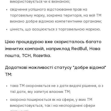
використовується чи є визнаною;
свідчення успішного відстоювання прав на
торговельну марку, зокрема територія, на якій ТМ
визнано добре відомою компетентними органами;
цінність, що асоціюється з торговельною маркою.
Цією процедурою вже скористалось багато
іменитих компаній, наприклад RedBull, Нова
пошта, ТСН, Rozetka.
Додаткові можливості статусу "добре відомої"
ТМ:
така ТМ охороняється не з дати видачі рішення, а з
тієї дати, яку запитує власник ТМ;
охорона поширюється як на сфери, у яких ТМ
використовується, так і на неспоріднені сфери