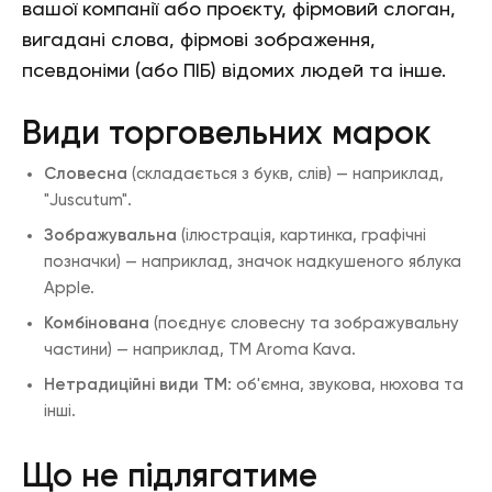
вашої компанії або проєкту, фірмовий слоган,
вигадані слова, фірмові зображення,
псевдоніми (або ПІБ) відомих людей та інше.
Види торговельних марок
Словесна
(складається з букв, слів) — наприклад,
"Juscutum".
Зображувальна
(ілюстрація, картинка, графічні
позначки) — наприклад, значок надкушеного яблука
Apple.
Комбінована
(поєднує словесну та зображувальну
частини) — наприклад, ТМ Aroma Kava.
Нетрадиційні види ТМ
: об'ємна, звукова, нюхова та
інші.
Що не підлягатиме