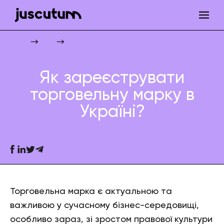
Як зареєструвати торговельну марку в Україні?
Juscutum
Новини
Супровід бізнесу
Інтелектуальна власність
Як зареєструвати
торговельну марку в
Україні?
Торговельна марка є актуальною та
важливою у сучасному бізнес-середовищі,
особливо зараз, зі зростом правової культури