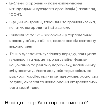
Емблеми, скорочені чи повні найменування
міжнародних міжурядових організацій (наприклад,
"ООН").
Офіційні контрольні, гарантійні та пробірні клейма,
печатки, нагороди та інші відзнаки.
Символи "Z" та "V" — заборонені у торговельних
марках у зв'язку з війною, незалежно від контексту
використання.
Те, що суперечить публічному порядку, принципам
гуманності та моралі: пропагує війну, фашизм,
національну та релігійну ворожнечу, насильницьку
зміну конституційного ладу або територіальної
цілісності України, містить антидержавні, расистські
лозунги, емблеми та найменування екстремістських
організацій тощо.
Навіщо потрібна торгова марка?