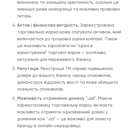
визначену та захищену ідентичність, оскільки це
зменшує ризик конкуренції та можливих правових
питань.
Актив і фінансова вигідність.
Зареєстрована
торговельна марка може слугувати активом, який
включається до грошової оцінки компанії. Також
це можливість заробляти на "здачі в
користування" торгової марки — особливо
актуально для мережевого бізнесу.
Репутація.
Реєстрація ТМ сприяє підвищенню
довіри до вашого бізнесу серед споживачів,
демонструє відданість якості та може збільшити
лояльність споживачів.
Можливість отримання домену ".ua".
Маючи
зареєстровану торговельну марку, ви маєте
можливість отримати однойменний домен у
доменній зоні ".ua" — це важливо для захисту
бренду в онлайн-середовищі.