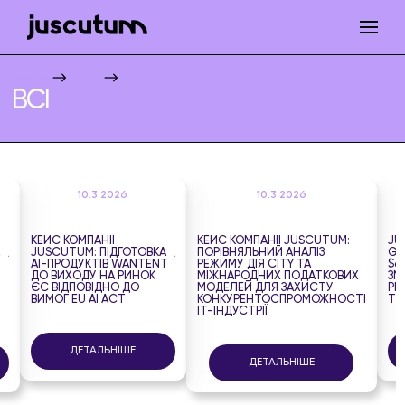
Juscutum
Проекти
Всі
ВСІ
10.3.2026
10.3.2026
КЕЙС КОМПАНІЇ
КЕЙС КОМПАНІЇ JUSCUTUM:
JU
JUSCUTUM: ПІДГОТОВКА
ПОРІВНЯЛЬНИЙ АНАЛІЗ
GR
AI-ПРОДУКТІВ WANTENT
РЕЖИМУ ДІЯ CITY ТА
$6
ДО ВИХОДУ НА РИНОК
МІЖНАРОДНИХ ПОДАТКОВИХ
ЗМ
ЄС ВІДПОВІДНО ДО
МОДЕЛЕЙ ДЛЯ ЗАХИСТУ
РИ
ВИМОГ EU AI ACT
КОНКУРЕНТОСПРОМОЖНОСТІ
ТЕ
ІТ-ІНДУСТРІЇ
ДЕТАЛЬНІШЕ
ДЕТАЛЬНІШЕ