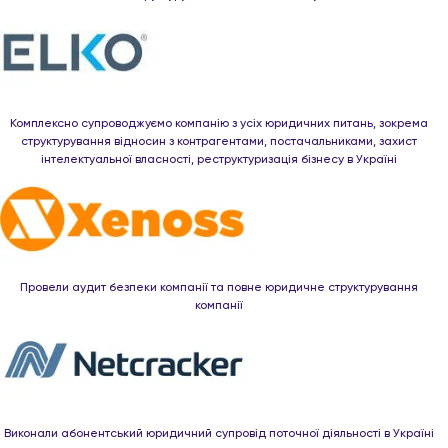
Комплексно супроводжуємо компанію з усіх юридичних питань, зокрема
структурування відносин з контрагентами, постачальниками, захист
інтелектуальної власності, реструктуризація бізнесу в Україні
Провели аудит безпеки компанії та повне юридичне структурування
компанії
Виконали абонентський юридичний супровід поточної діяльності в Україні