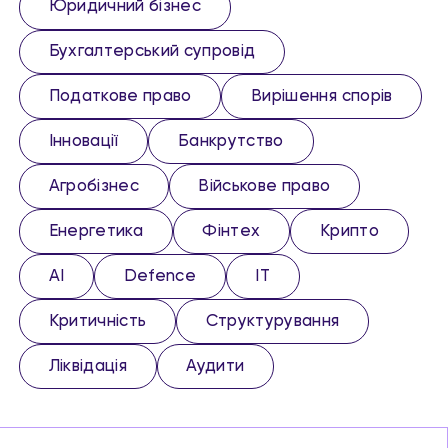
Юридичний бізнес
Бухгалтерський супровід
Податкове право
Вирішення спорів
Інновації
Банкрутство
Агробізнес
Військове право
Енергетика
Фінтех
Крипто
AI
Defence
IT
Критичність
Структурування
Ліквідація
Аудити