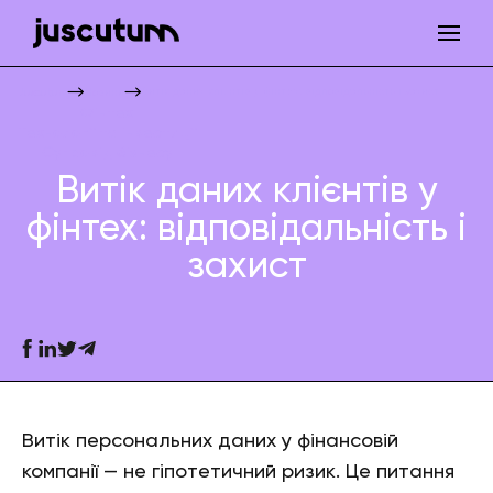
Витік даних клієнтів у фінтех: відповідальність і захист
Juscutum
Новини
Фінтех
Технології та інвестиції
Супровід бізнесу
Витік даних клієнтів у
фінтех: відповідальність і
захист
Витік персональних даних у фінансовій
компанії — не гіпотетичний ризик. Це питання