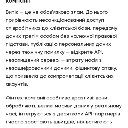
компанії
Витік — це не обов'язково злам. До нього
прирівнюють несанкціонований доступ
співробітника до клієнтської бази, передачу
даних третім особам без належної правової
підстави, публікацію персональних даних
через технічну помилку — відкрите API,
незахищений сервер, — втрату носія з
незашифрованими даними, фішингову атаку,
що призвела до компрометації клієнтських
акаунтів.
Фінтех-компанії особливо вразливі: вони
обробляють великі масиви даних у реальному
часі, інтегруються з десятками API-партнерів
і часто зростають швидше, ніж встигають