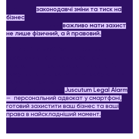
У світі, де
законодавчі зміни та тиск на
бізнес
з боку державних органів стають
дедалі частішими,
важливо мати захист
не лише фізичний, а й правовий.
Відповіді на мобілізаційні виклики,
проблеми з повістками або навіть
незаконні дії правоохоронних органів
можуть стати справжнім випробуванням.
Саме тут вам на допомогу приходить
мобільний додаток
Juscutum Legal Alarm
— персональний адвокат у смартфоні,
готовий захистити ваш бізнес та ваші
права в найскладніший момент.