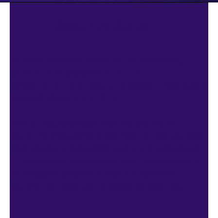
Security Suite —
це комплексний юридичний супровід,
спеціально розроблений для
забезпечення стабільної роботи бізнесу в
умовах воєнного стану.
Наша послуга охоплює всі аспекти
ведення військового обліку та процедури
бронювання співробітників, що дозволяє
IT-компаніям зосередитися на зростанні,
мінімізуючи ризики втрати ключових
кадрів та порушення законодавства.