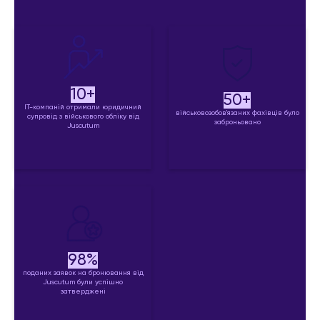
10+
50+
IT-компаній отримали юридичний
військовозобов'язаних фахівців було
супровід з військового обліку від
заброньовано
Juscutum
98%
поданих заявок на бронювання від
Juscutum були успішно
затверджені