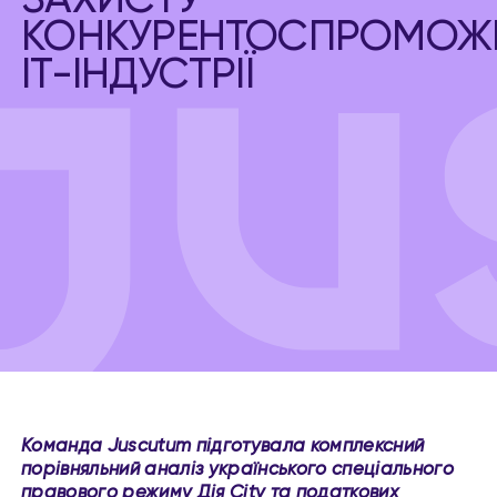
ЗАХИСТУ
КОНКУРЕНТОСПРОМОЖ
ІТ-ІНДУСТРІЇ
Команда Juscutum підготувала комплексний
порівняльний аналіз українського спеціального
правового режиму Дія City та податкових