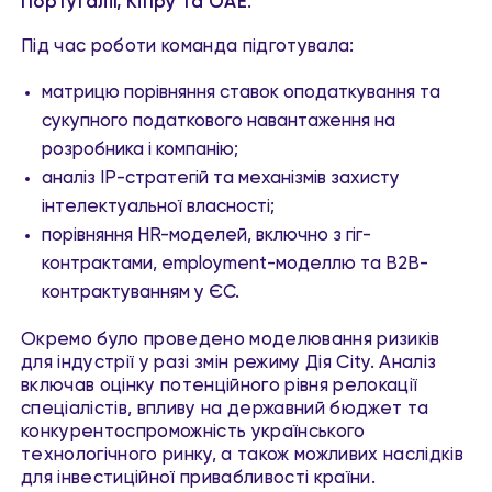
Португалії, Кіпру та ОАЕ
.
Під час роботи команда підготувала:
матрицю порівняння ставок оподаткування та
сукупного податкового навантаження на
розробника і компанію;
аналіз IP-стратегій та механізмів захисту
інтелектуальної власності;
порівняння HR-моделей, включно з гіг-
контрактами, employment-моделлю та B2B-
контрактуванням у ЄС.
Окремо було проведено моделювання ризиків
для індустрії у разі змін режиму Дія City. Аналіз
включав оцінку потенційного рівня релокації
спеціалістів, впливу на державний бюджет та
конкурентоспроможність українського
технологічного ринку, а також можливих наслідків
для інвестиційної привабливості країни.