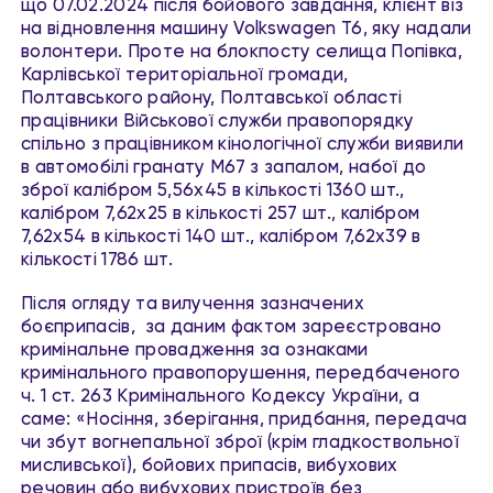
що 07.02.2024 після бойового завдання, клієнт віз
на відновлення машину Volkswagen T6, яку надали
волонтери. Проте на блокпосту селища Попівка,
Карлівської територіальної громади,
Полтавського району, Полтавської області
працівники Військової служби правопорядку
спільно з працівником кінологічної служби виявили
в автомобілі гранату М67 з запалом, набої до
зброї калібром 5,56х45 в кількості 1360 шт.,
калібром 7,62х25 в кількості 257 шт., калібром
7,62х54 в кількості 140 шт., калібром 7,62х39 в
кількості 1786 шт.
Після огляду та вилучення зазначених
боєприпасів, за даним фактом зареєстровано
кримінальне провадження за ознаками
кримінального правопорушення, передбаченого
ч. 1 ст. 263 Кримінального Кодексу України, а
саме: «Носіння, зберігання, придбання, передача
чи збут вогнепальної зброї (крім гладкоствольної
мисливської), бойових припасів, вибухових
речовин або вибухових пристроїв без